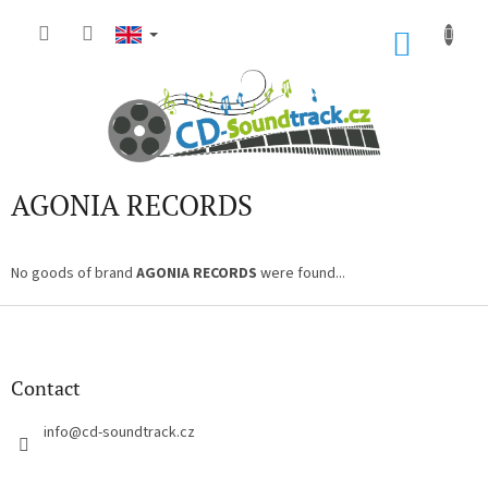
Skip
to
SHOP
content
CART
AGONIA RECORDS
No goods of brand
AGONIA RECORDS
were found...
F
o
o
t
Contact
e
r
info
@
cd-soundtrack.cz