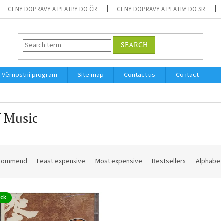
CENY DOPRAVY A PLATBY DO ČR
CENY DOPRAVY A PLATBY DO SR
SEARCH
Věrnostní program
Site map
Contact us
Contact
 Music
commend
Least expensive
Most expensive
Bestsellers
Alphabet
ock