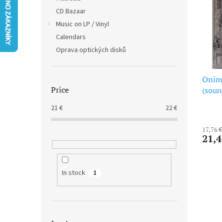
t
s
CD Bazaar
o
o
f
Music on LP / Vinyl
r
p
t
Calendars
r
i
Oprava optických disků
o
n
d
g
u
Onim
Price
c
(soun
t
21
€
22
€
s
17,76 
21,4
In stock
1