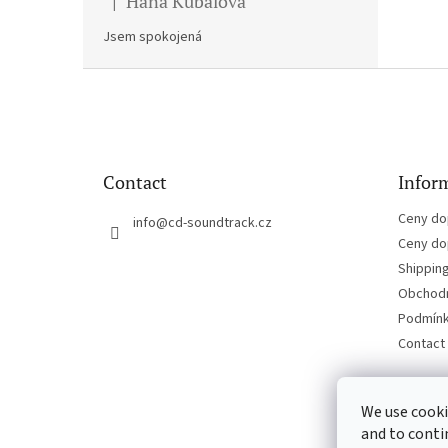
Hana Kubalova
|
The product rating is 5 out of 5 stars.
Jsem spokojená
F
o
o
t
e
Contact
Inform
r
Ceny do
info
@
cd-soundtrack.cz
Ceny do
Shippin
Obchodn
Podmínk
Contact
We use cooki
and to conti