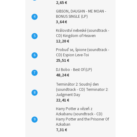
2,65 €
GIBSON, DAUGHN - ME MOAN -
BONUS SINGLE (LP)
3,64 €
Království nebeské (soundtrack -
CD) Kingdom of Heaven
12,20 €
Probuď se, špione (soundtrack -
CD) Espion Leve-Toi
25,51 €
DJ Bobo - Best Of (LP)
48,24 €
Terminátor 2: Soudný den
(soundtrack - CD) Terminator 2:
Judgment Day
22,41 €
Harry Potter a vězeň z
Azkabanu (soundtrack - CD)
Harry Potter and the Prisoner Of
Azkaban
7,31 €