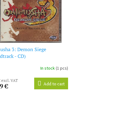
usha 3: Demon Siege
dtrack - CD)
In stock
(1 pcs)
€ excl. VAT
Add to cart
9 €
L
i
s
t
i
n
g