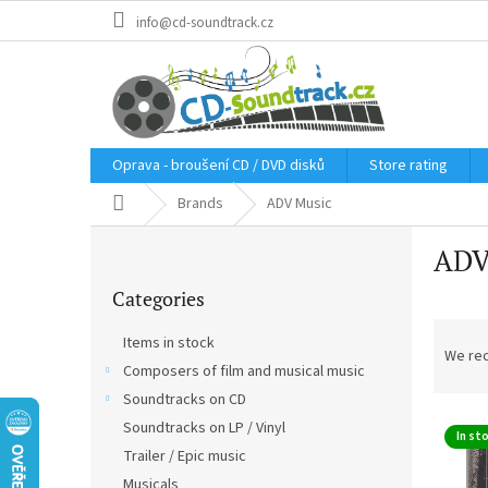
Skip
info@cd-soundtrack.cz
to
content
Oprava - broušení CD / DVD disků
Store rating
Home
Brands
ADV Music
S
ADV
i
Skip
d
Categories
categories
e
P
b
Items in stock
r
a
We re
Composers of film and musical music
o
r
d
Soundtracks on CD
L
u
Soundtracks on LP / Vinyl
In st
i
c
Trailer / Epic music
s
t
Musicals