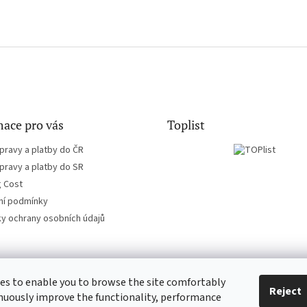
ace pro vás
Toplist
pravy a platby do ČR
pravy a platby do SR
g Cost
í podmínky
y ochrany osobních údajů
es to enable you to browse the site comfortably
CD-hudba.cz
EN-filmy.cz
Reject
nuously improve the functionality, performance