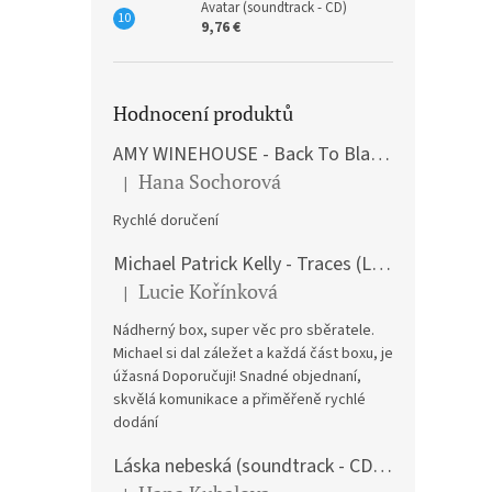
Avatar (soundtrack - CD)
9,76 €
Hodnocení produktů
AMY WINEHOUSE - Back To Black (LP)
Hana Sochorová
|
The product rating is 5 out of 5 stars.
Rychlé doručení
Michael Patrick Kelly - Traces (Limited Edition) (Premium Box-Set) (LP)
Lucie Kořínková
|
The product rating is 5 out of 5 stars.
Nádherný box, super věc pro sběratele.
Michael si dal záležet a každá část boxu, je
úžasná Doporučuji! Snadné objednaní,
skvělá komunikace a přiměřeně rychlé
dodání
Láska nebeská (soundtrack - CD) Love Actually