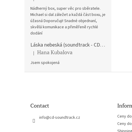
The product rating is 5 out of 5 stars.
Nádherný box, super věc pro sběratele.
Michael si dal záležet a každá část boxu, je
úžasná Doporučuji! Snadné objednaní,
skvělá komunikace a přiměřeně rychlé
dodání
Láska nebeská (soundtrack - CD) Love Actually
Hana Kubalova
|
The product rating is 5 out of 5 stars.
Jsem spokojená
F
o
o
t
e
Contact
Inform
r
Ceny do
info
@
cd-soundtrack.cz
Ceny do
Shippin