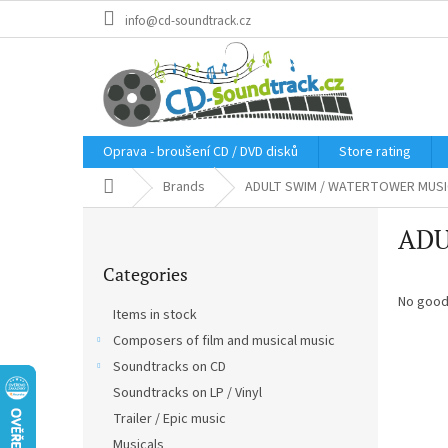
Skip
info@cd-soundtrack.cz
to
content
Oprava - broušení CD / DVD disků
Store rating
Home
Brands
ADULT SWIM / WATERTOWER MUSI
S
ADU
i
Skip
d
Categories
categories
e
b
No good
Items in stock
a
Composers of film and musical music
r
Soundtracks on CD
Soundtracks on LP / Vinyl
Trailer / Epic music
Musicals