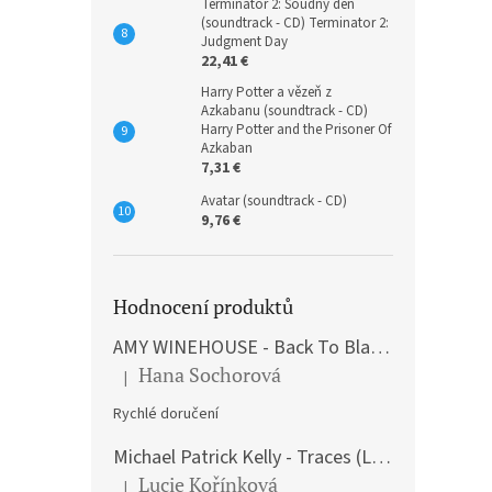
Terminátor 2: Soudný den
(soundtrack - CD) Terminator 2:
Judgment Day
22,41 €
Harry Potter a vězeň z
Azkabanu (soundtrack - CD)
Harry Potter and the Prisoner Of
Azkaban
7,31 €
Avatar (soundtrack - CD)
9,76 €
Hodnocení produktů
AMY WINEHOUSE - Back To Black (LP)
Hana Sochorová
|
The product rating is 5 out of 5 stars.
Rychlé doručení
Michael Patrick Kelly - Traces (Limited Edition) (Premium Box-Set) (LP)
Lucie Kořínková
|