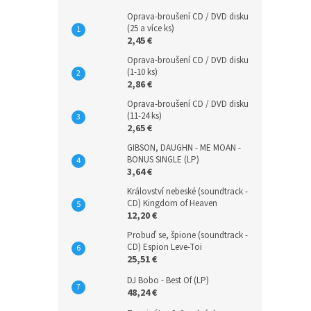
Oprava-broušení CD / DVD disku
(25 a více ks)
2,45 €
Oprava-broušení CD / DVD disku
(1-10 ks)
2,86 €
Oprava-broušení CD / DVD disku
(11-24 ks)
2,65 €
GIBSON, DAUGHN - ME MOAN -
BONUS SINGLE (LP)
3,64 €
Království nebeské (soundtrack -
CD) Kingdom of Heaven
12,20 €
Probuď se, špione (soundtrack -
CD) Espion Leve-Toi
25,51 €
DJ Bobo - Best Of (LP)
48,24 €