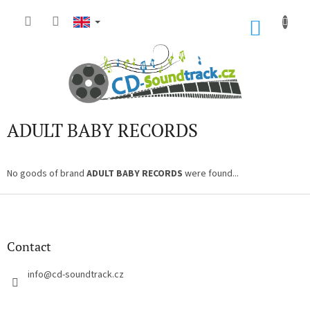
Skip
to
SHOP
content
CART
ADULT BABY RECORDS
No goods of brand
ADULT BABY RECORDS
were found...
F
o
o
t
Contact
e
r
info
@
cd-soundtrack.cz