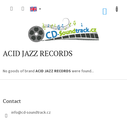
Skip
to
SHOP
content
CART
ACID JAZZ RECORDS
No goods of brand
ACID JAZZ RECORDS
were found...
F
o
o
t
Contact
e
r
info
@
cd-soundtrack.cz