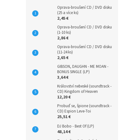
Oprava-broušení CD / DVD disku
(25 a více ks)
2,45 €
Oprava-broušení CD / DVD disku
(1-10 ks)
2,86 €
Oprava-broušení CD / DVD disku
(11-24 ks)
2,65 €
GIBSON, DAUGHN - ME MOAN -
BONUS SINGLE (LP)
3,64 €
Království nebeské (soundtrack -
CD) Kingdom of Heaven
12,20 €
Probuď se, špione (soundtrack -
CD) Espion Leve-Toi
25,51 €
DJ Bobo - Best Of (LP)
48,14 €