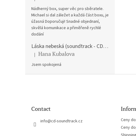
The product rating is 5 out of 5 stars.
Nádherný box, super věc pro sběratele.
Michael si dal záležet a každá část boxu, je
úžasná Doporučuji! Snadné objednaní,
skvělá komunikace a přiměřeně rychlé
dodání
Láska nebeská (soundtrack - CD) Love Actually
Hana Kubalova
|
The product rating is 5 out of 5 stars.
Jsem spokojená
F
o
o
t
e
Contact
Inform
r
Ceny do
info
@
cd-soundtrack.cz
Ceny do
Shippin