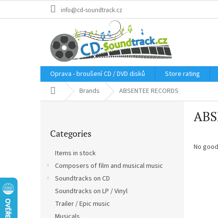
Skip
info@cd-soundtrack.cz
to
content
Oprava - broušení CD / DVD disků
Store rating
Home
Brands
ABSENTEE RECORDS
S
ABS
i
Skip
d
Categories
categories
e
b
No good
Items in stock
a
Composers of film and musical music
r
Soundtracks on CD
Soundtracks on LP / Vinyl
Trailer / Epic music
Musicals