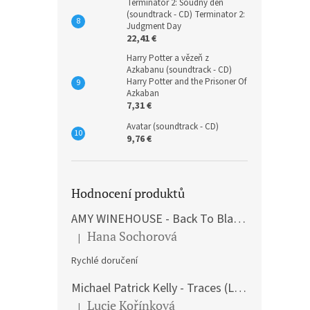
Terminátor 2: Soudný den
(soundtrack - CD) Terminator 2:
Judgment Day
22,41 €
Harry Potter a vězeň z
Azkabanu (soundtrack - CD)
Harry Potter and the Prisoner Of
Azkaban
7,31 €
Avatar (soundtrack - CD)
9,76 €
Hodnocení produktů
AMY WINEHOUSE - Back To Black (LP)
Hana Sochorová
|
The product rating is 5 out of 5 stars.
Rychlé doručení
Michael Patrick Kelly - Traces (Limited Edition) (Premium Box-Set) (LP)
Lucie Kořínková
|