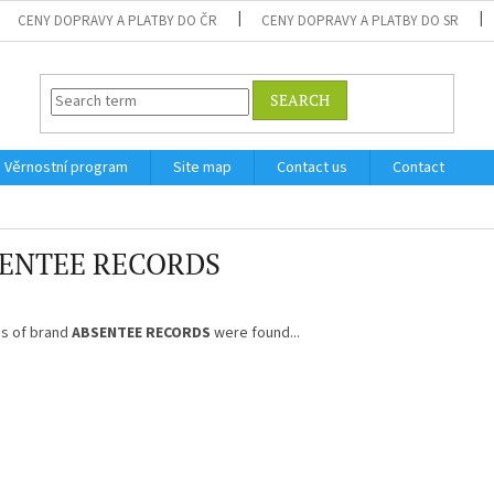
CENY DOPRAVY A PLATBY DO ČR
CENY DOPRAVY A PLATBY DO SR
SEARCH
Věrnostní program
Site map
Contact us
Contact
ENTEE RECORDS
s of brand
ABSENTEE RECORDS
were found...