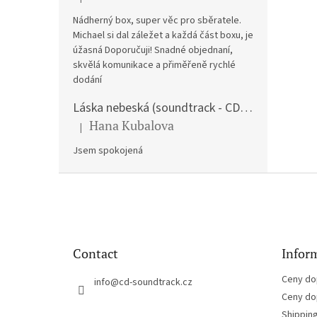
The product rating is 5 out of 5 stars.
Nádherný box, super věc pro sběratele.
Michael si dal záležet a každá část boxu, je
úžasná Doporučuji! Snadné objednaní,
skvělá komunikace a přiměřeně rychlé
dodání
Láska nebeská (soundtrack - CD) Love Actually
Hana Kubalova
|
The product rating is 5 out of 5 stars.
Jsem spokojená
F
o
o
t
e
Contact
Inform
r
Ceny do
info
@
cd-soundtrack.cz
Ceny do
Shippin