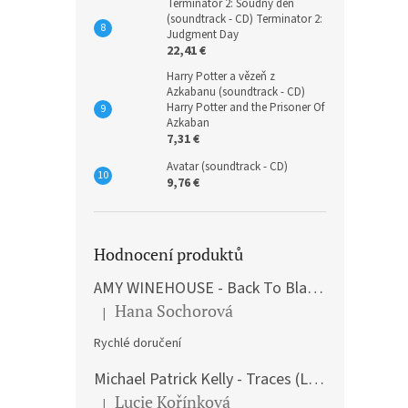
Terminátor 2: Soudný den
(soundtrack - CD) Terminator 2:
Judgment Day
22,41 €
Harry Potter a vězeň z
Azkabanu (soundtrack - CD)
Harry Potter and the Prisoner Of
Azkaban
7,31 €
Avatar (soundtrack - CD)
9,76 €
Hodnocení produktů
AMY WINEHOUSE - Back To Black (LP)
Hana Sochorová
|
The product rating is 5 out of 5 stars.
Rychlé doručení
Michael Patrick Kelly - Traces (Limited Edition) (Premium Box-Set) (LP)
Lucie Kořínková
|