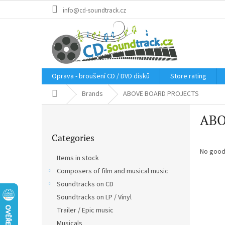
Skip
info@cd-soundtrack.cz
to
content
Oprava - broušení CD / DVD disků
Store rating
Home
Brands
ABOVE BOARD PROJECTS
S
ABO
i
Skip
d
Categories
categories
e
b
No good
Items in stock
a
Composers of film and musical music
r
Soundtracks on CD
Soundtracks on LP / Vinyl
Trailer / Epic music
Musicals