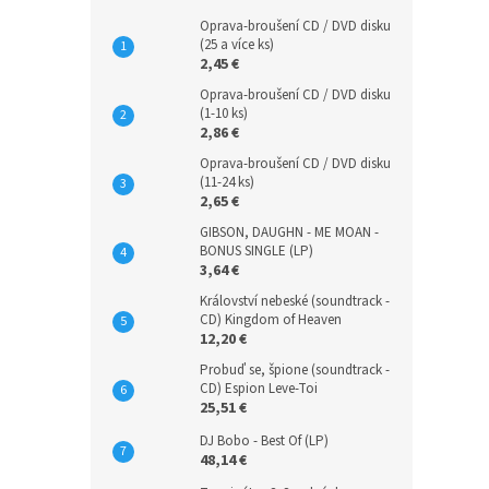
Oprava-broušení CD / DVD disku
(25 a více ks)
2,45 €
Oprava-broušení CD / DVD disku
(1-10 ks)
2,86 €
Oprava-broušení CD / DVD disku
(11-24 ks)
2,65 €
GIBSON, DAUGHN - ME MOAN -
BONUS SINGLE (LP)
3,64 €
Království nebeské (soundtrack -
CD) Kingdom of Heaven
12,20 €
Probuď se, špione (soundtrack -
CD) Espion Leve-Toi
25,51 €
DJ Bobo - Best Of (LP)
48,14 €