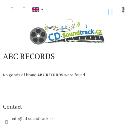
Skip
to
SHOP
content
CART
ABC RECORDS
No goods of brand
ABC RECORDS
were found...
F
o
o
t
Contact
e
r
info
@
cd-soundtrack.cz