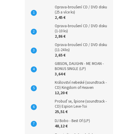
Oprava-broušení CD / DVD disku
(25 a více ks)
2,45 €
Oprava-broušení CD / DVD disku
(1-10 ks)
2,86 €
Oprava-broušení CD / DVD disku
(11-24 ks)
2,65 €
GIBSON, DAUGHN - ME MOAN -
BONUS SINGLE (LP)
3,64 €
Království nebeské (soundtrack -
CD) Kingdom of Heaven
12,20 €
Probuď se, špione (soundtrack -
CD) Espion Leve-Toi
25,51 €
DJ Bobo - Best Of (LP)
48,12 €