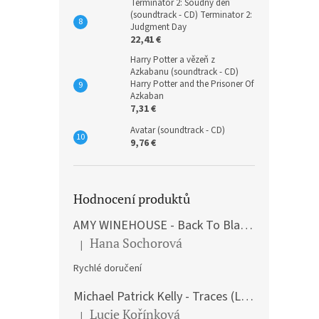
Terminátor 2: Soudný den
(soundtrack - CD) Terminator 2:
Judgment Day
22,41 €
Harry Potter a vězeň z
Azkabanu (soundtrack - CD)
Harry Potter and the Prisoner Of
Azkaban
7,31 €
Avatar (soundtrack - CD)
9,76 €
Hodnocení produktů
AMY WINEHOUSE - Back To Black (LP)
Hana Sochorová
|
The product rating is 5 out of 5 stars.
Rychlé doručení
Michael Patrick Kelly - Traces (Limited Edition) (Premium Box-Set) (LP)
Lucie Kořínková
|