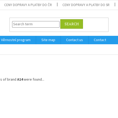
CENY DOPRAVY A PLATBY DO ČR
CENY DOPRAVY A PLATBY DO SR
SEARCH
Věrnostní program
Site map
Contact us
Contact
s of brand
A14
were found...