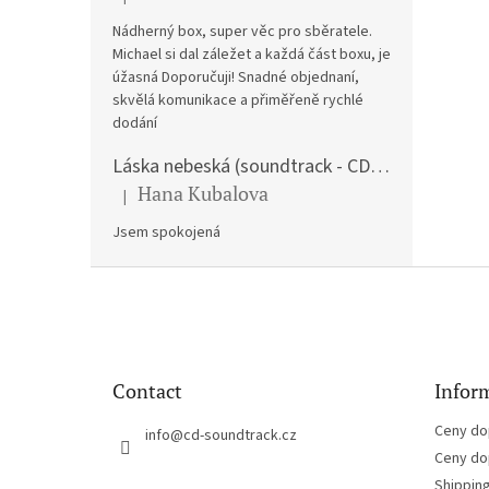
The product rating is 5 out of 5 stars.
Nádherný box, super věc pro sběratele.
Michael si dal záležet a každá část boxu, je
úžasná Doporučuji! Snadné objednaní,
skvělá komunikace a přiměřeně rychlé
dodání
Láska nebeská (soundtrack - CD) Love Actually
Hana Kubalova
|
The product rating is 5 out of 5 stars.
Jsem spokojená
F
o
o
t
e
Contact
Inform
r
Ceny do
info
@
cd-soundtrack.cz
Ceny do
Shippin