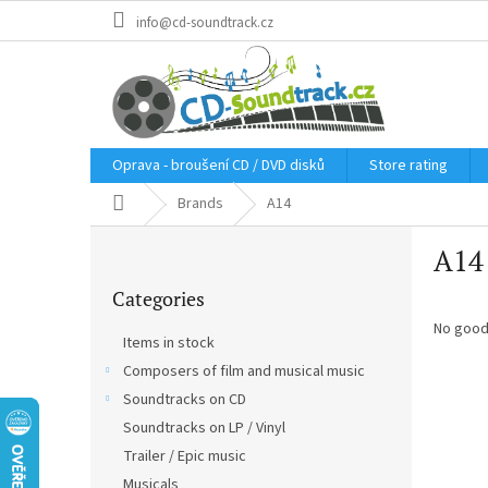
Skip
info@cd-soundtrack.cz
to
content
Oprava - broušení CD / DVD disků
Store rating
Home
Brands
A14
S
A14
i
Skip
d
Categories
categories
e
b
No good
Items in stock
a
Composers of film and musical music
r
Soundtracks on CD
Soundtracks on LP / Vinyl
Trailer / Epic music
Musicals