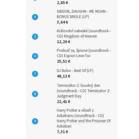
2,65 €
GIBSON, DAUGHN - ME MOAN -
BONUS SINGLE (LP)
3,64 €
Království nebeské (soundtrack -
CD) Kingdom of Heaven
12,20 €
Probuď se, špione (soundtrack -
CD) Espion Leve-Toi
25,51 €
DJ Bobo - Best Of (LP)
48,12 €
Terminátor 2: Soudný den
(soundtrack - CD) Terminator 2:
Judgment Day
22,41 €
Harry Potter a vězeň z
Azkabanu (soundtrack - CD)
Harry Potter and the Prisoner Of
Azkaban
7,31 €