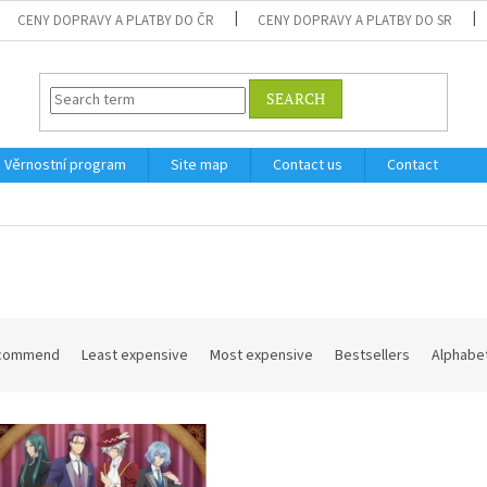
CENY DOPRAVY A PLATBY DO ČR
CENY DOPRAVY A PLATBY DO SR
SEARCH
Věrnostní program
Site map
Contact us
Contact
commend
Least expensive
Most expensive
Bestsellers
Alphabet