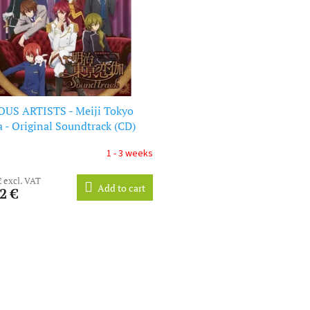
OUS ARTISTS - Meiji Tokyo
 - Original Soundtrack (CD)
1 - 3 weeks
€ excl. VAT
Add to cart
2 €
L
i
s
t
i
n
g