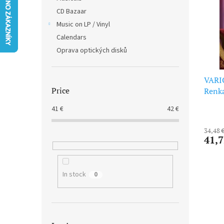
t
s
CD Bazaar
o
o
f
Music on LP / Vinyl
r
p
t
Calendars
r
i
Oprava optických disků
o
n
d
g
u
VARI
Price
c
Renka
t
41
€
42
€
s
34,48 
41,7
In stock
0