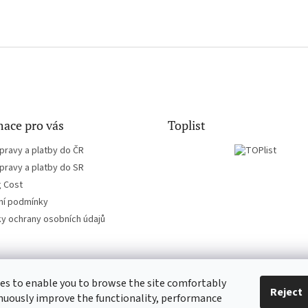
ace pro vás
Toplist
pravy a platby do ČR
pravy a platby do SR
g Cost
í podmínky
y ochrany osobních údajů
es to enable you to browse the site comfortably
CD-hudba.cz
EN-filmy.cz
Reject
nuously improve the functionality, performance