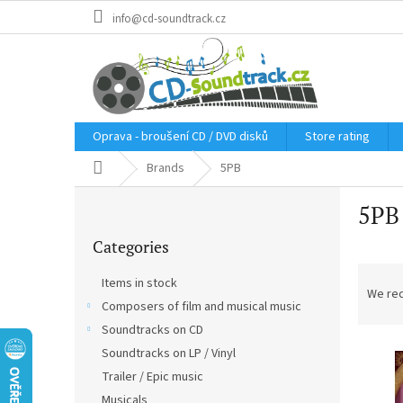
Skip
info@cd-soundtrack.cz
to
content
Oprava - broušení CD / DVD disků
Store rating
Home
Brands
5PB
S
5PB
i
Skip
d
Categories
categories
e
P
b
Items in stock
r
a
We re
Composers of film and musical music
o
r
d
Soundtracks on CD
L
u
Soundtracks on LP / Vinyl
i
c
Trailer / Epic music
s
t
Musicals