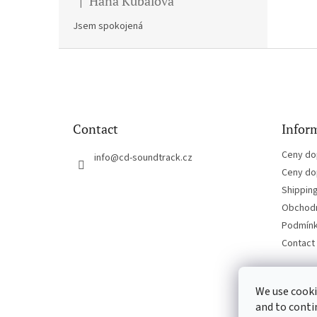
Hana Kubalova
|
The product rating is 5 out of 5 stars.
Jsem spokojená
F
o
o
t
e
Contact
Inform
r
Ceny do
info
@
cd-soundtrack.cz
Ceny do
Shippin
Obchodn
Podmínk
Contact
We use cooki
and to conti