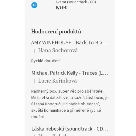
Avatar (soundtrack - CD)
9,76 €
Hodnocení produktů
AMY WINEHOUSE - Back To Black (LP)
Hana Sochorová
|
The product rating is 5 out of 5 stars.
Rychlé doručení
Michael Patrick Kelly - Traces (Limited Edition) (Premium Box-Set) (LP)
Lucie Kořínková
|
The product rating is 5 out of 5 stars.
Nádherný box, super věc pro sběratele.
Michael si dal záležet a každá část boxu, je
úžasná Doporučuji! Snadné objednaní,
skvělá komunikace a přiměřeně rychlé
dodání
Láska nebeská (soundtrack - CD) Love Actually