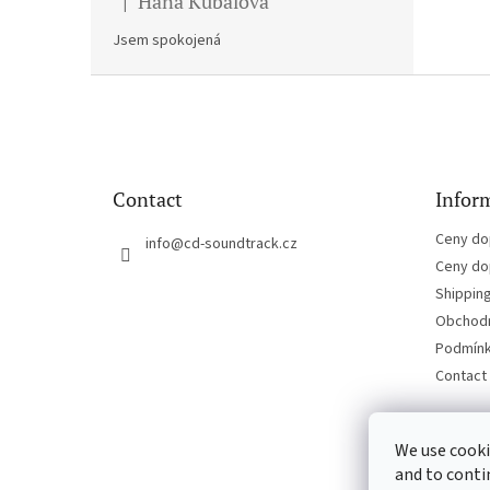
Hana Kubalova
|
The product rating is 5 out of 5 stars.
Jsem spokojená
F
o
o
t
e
Contact
Inform
r
Ceny do
info
@
cd-soundtrack.cz
Ceny do
Shippin
Obchodn
Podmínk
Contact
We use cooki
and to conti