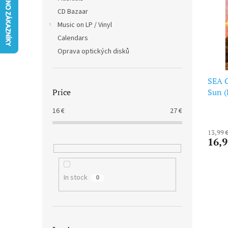
t
s
CD Bazaar
o
o
f
Music on LP / Vinyl
r
p
t
Calendars
r
i
Oprava optických disků
o
n
d
g
SEA O
u
Sun (
Price
c
t
16
€
27
€
s
13,99 
16,9
In stock
0