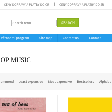
CENY DOPRAVY A PLATBY DO ČR
CENY DOPRAVY A PLATBY DO SR
SEARCH
Věrnostní program
Site map
Contact us
Contact
OOP MUSIC
commend
Least expensive
Most expensive
Bestsellers
Alphabet