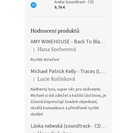
Avatar (soundtrack - CD)
9,76 €
Hodnocení produktů
AMY WINEHOUSE - Back To Black (LP)
Hana Sochorová
|
The product rating is 5 out of 5 stars.
Rychlé doručení
Michael Patrick Kelly - Traces (Limited Edition) (Premium Box-Set) (LP)
Lucie Kořínková
|
The product rating is 5 out of 5 stars.
Nádherný box, super věc pro sběratele.
Michael si dal záležet a každá část boxu, je
úžasná Doporučuji! Snadné objednaní,
skvělá komunikace a přiměřeně rychlé
dodání
Láska nebeská (soundtrack - CD) Love Actually