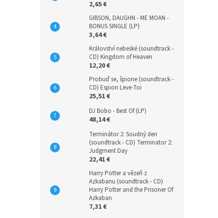
2,65 €
GIBSON, DAUGHN - ME MOAN -
BONUS SINGLE (LP)
3,64 €
Království nebeské (soundtrack -
CD) Kingdom of Heaven
12,20 €
Probuď se, špione (soundtrack -
CD) Espion Leve-Toi
25,51 €
DJ Bobo - Best Of (LP)
48,14 €
Terminátor 2: Soudný den
(soundtrack - CD) Terminator 2:
Judgment Day
22,41 €
Harry Potter a vězeň z
Azkabanu (soundtrack - CD)
Harry Potter and the Prisoner Of
Azkaban
7,31 €