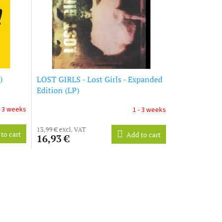
)
LOST GIRLS - Lost Girls - Expanded
Edition (LP)
- 3 weeks
1 - 3 weeks
13,99 € excl. VAT
to cart
Add to cart
16,93 €