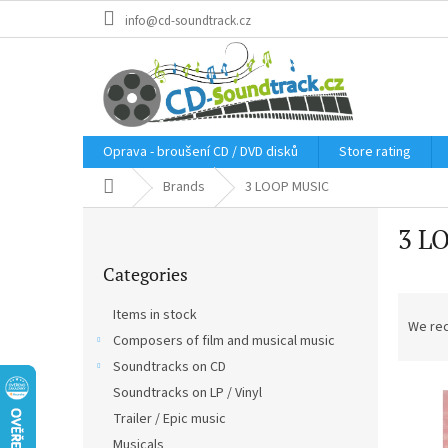
Skip
info@cd-soundtrack.cz
to
content
Oprava - broušení CD / DVD disků
Store rating
Home
Brands
3 LOOP MUSIC
S
3 L
i
Skip
d
Categories
categories
e
P
b
Items in stock
r
a
We re
Composers of film and musical music
o
r
d
Soundtracks on CD
L
u
Soundtracks on LP / Vinyl
i
c
Trailer / Epic music
s
t
Musicals