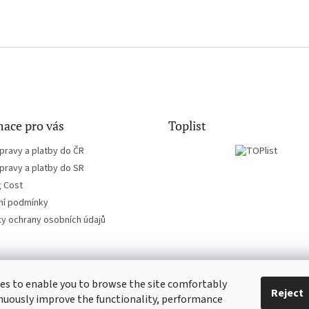
ace pro vás
Toplist
pravy a platby do ČR
pravy a platby do SR
g Cost
í podmínky
y ochrany osobních údajů
es to enable you to browse the site comfortably
CD-hudba.cz
EN-filmy.cz
Reject
nuously improve the functionality, performance