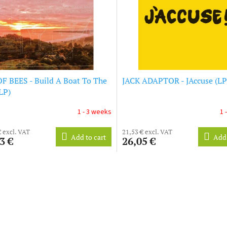
F BEES - Build A Boat To The
JACK ADAPTOR - JAccuse (LP
LP)
1 - 3 weeks
1 
€ excl. VAT
21,53 € excl. VAT
Add to cart
Add 
3 €
26,05 €
L
i
s
t
i
n
g