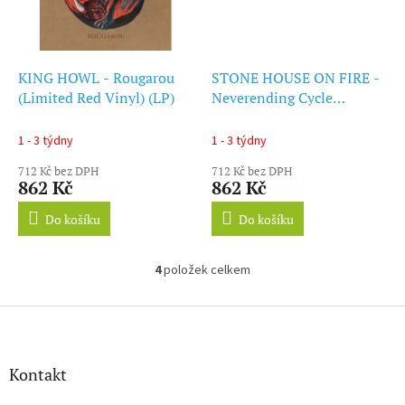
KING HOWL - Rougarou
STONE HOUSE ON FIRE -
(Limited Red Vinyl) (LP)
Neverending Cycle
(Limited Red Vinyl) (LP)
1 - 3 týdny
1 - 3 týdny
712 Kč bez DPH
712 Kč bez DPH
862 Kč
862 Kč
Do košíku
Do košíku
4
položek celkem
O
v
l
Z
á
á
d
p
a
a
Kontakt
c
t
í