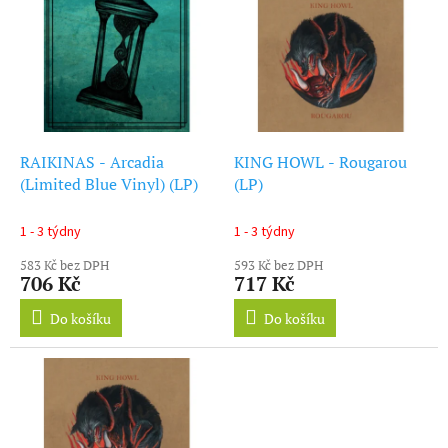
ý
r
p
o
i
d
s
u
p
k
r
t
o
ů
d
RAIKINAS - Arcadia
KING HOWL - Rougarou
u
(Limited Blue Vinyl) (LP)
(LP)
k
t
1 - 3 týdny
1 - 3 týdny
ů
583 Kč bez DPH
593 Kč bez DPH
706 Kč
717 Kč
Do košíku
Do košíku