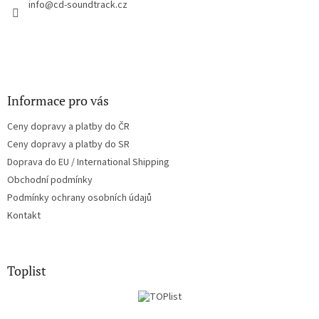
í
info
@
cd-soundtrack.cz
p
r
v
k
y
v
ý
Informace pro vás
p
i
Ceny dopravy a platby do ČR
s
u
Ceny dopravy a platby do SR
Doprava do EU / International Shipping
Obchodní podmínky
Podmínky ochrany osobních údajů
Kontakt
Toplist