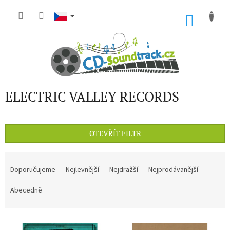
Přejít
na
NÁKU
obsah
KOŠÍK
ELECTRIC VALLEY RECORDS
OTEVŘÍT FILTR
Ř
a
Doporučujeme
Nejlevnější
Nejdražší
Nejprodávanější
z
e
Abecedně
n
í
V
p