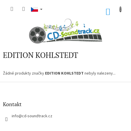
Přejít
na
NÁKU
obsah
KOŠÍK
EDITION KOHLSTEDT
Žádné produkty značky
EDITION KOHLSTEDT
nebyly nalezeny...
Z
á
p
a
Kontakt
t
í
info
@
cd-soundtrack.cz