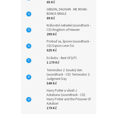
65 Kč
GIBSON, DAUGHN - ME MOAN -
BONUS SINGLE
89 Kč
Království nebeské (soundtrack -
CD) Kingdom of Heaven
299 Kč
Probuď se, špione (soundtrack -
CD) Espion Leve-Toi
625 Kč
DJ Bobo - Best Of (LP)
1 179 Kč
Terminátor 2: Soudný den
(soundtrack - CD) Terminator 2:
Judgment Day
549 Kč
Harry Potter a vězeň z
Azkabanu (soundtrack - CD)
Harry Potter and the Prisoner Of
Azkaban
179 Kč