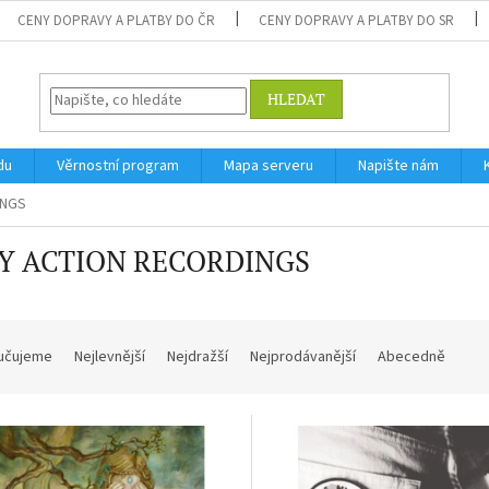
CENY DOPRAVY A PLATBY DO ČR
CENY DOPRAVY A PLATBY DO SR
HLEDAT
du
Věrnostní program
Mapa serveru
Napište nám
INGS
Y ACTION RECORDINGS
učujeme
Nejlevnější
Nejdražší
Nejprodávanější
Abecedně