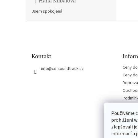
Hana Kubalova
|
Hodnocení produktu je 5 z 5 hvězdiček.
Jsem spokojená
Z
á
p
a
t
Kontakt
Inform
í
Ceny do
info
@
cd-soundtrack.cz
Ceny do
Doprava 
Obchodn
Podmínk
Kontakt
Používáme c
prohlížení w
zlepšovali j
informací a 