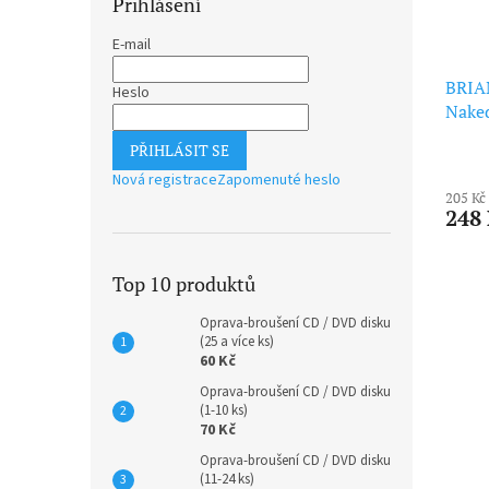
Přihlášení
E-mail
BRIA
Heslo
Naked
PŘIHLÁSIT SE
Nová registrace
Zapomenuté heslo
205 Kč
248
Top 10 produktů
Oprava-broušení CD / DVD disku
(25 a více ks)
60 Kč
Oprava-broušení CD / DVD disku
(1-10 ks)
70 Kč
Oprava-broušení CD / DVD disku
(11-24 ks)