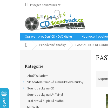
Přejít
info@cd-soundtrack.cz
na
obsah
Oprava - broušení CD / DVD disků
Hodnocení obcho
Domů
Prodávané značky
EASY ACTION RECORD
P
EAS
o
Přeskočit
s
Kategorie
kategorie
t
Ř
r
Zboží skladem
a
a
Dopor
Skladatelé filmové a muzikálové hudby
z
n
e
Soundtracky na CD
n
V
n
í
Soundtracky na LP / Vinyl
ý
í
p
Trailerová / Epická hudba
p
p
a
Muzikály