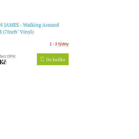
N JAMES - Walking Around
 (7Inch" Vinyl)
1 - 3 týdny
 bez DPH
Do košíku
 Kč
O
v
l
á
d
a
c
í
p
r
v