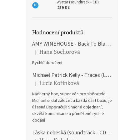
Avatar (soundtrack - CD)
239 Kč
Hodnocení produktů
AMY WINEHOUSE - Back To Black (LP)
Hana Sochorová
|
Hodnocení produktu je 5 z 5 hvězdiček.
Rychlé doručení
Michael Patrick Kelly - Traces (Limited Edition) (Premium Box-Set) (LP)
Lucie Kořínková
|
Hodnocení produktu je 5 z 5 hvězdiček.
Nádherný box, super věc pro sběratele.
Michael si dal záležet a každá část boxu, je
úžasná Doporučuji! Snadné objednaní,
skvělá komunikace a přiměřeně rychlé
dodání
Láska nebeská (soundtrack - CD) Love Actually