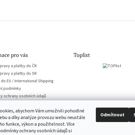
ace pro vás
Toplist
pravy a platby do ČR
pravy a platby do SR
do EU / International Shipping
í podmínky
y ochrany osobních údajů
ookies, abychom Vám umožnili pohodlné
Odmítnout
ebu a díky analýze provozu webu neustále
eho funkce, výkon a použitelnost. Více
CD-hudba.cz
EN-filmy.cz
podmínky ochrany osobních údajů si