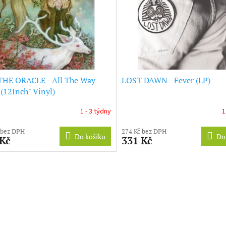
THE ORACLE - All The Way
LOST DAWN - Fever (LP)
 (12Inch" Vinyl)
1 - 3 týdny
1
 bez DPH
274 Kč bez DPH
Do košíku
Do
 Kč
331 Kč