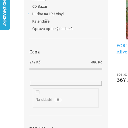
i
r
n
CD Bazar
s
o
e
p
Hudba na LP / Vinyl
d
l
r
u
Kalendáře
o
k
Oprava optických disků
d
t
u
ů
FOR 
k
Alive
Cena
t
ů
247
Kč
486
Kč
303 Kč
367
Na skladě
0