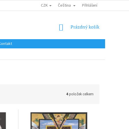
CZK
Čeština
DOPRAVA DO EU / INTERNATIONAL SHIPPING
Přihlášení
OBCHODNÍ PODMÍNKY
NÁKUPNÍ
Prázdný košík
KOŠÍK
Kontakt
4
položek celkem