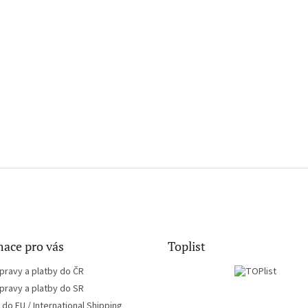
ace pro vás
Toplist
pravy a platby do ČR
pravy a platby do SR
do EU / International Shipping