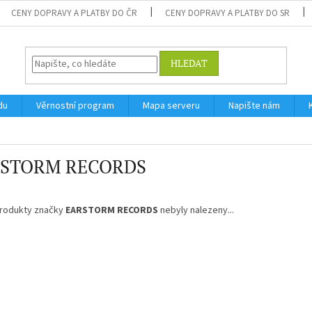
CENY DOPRAVY A PLATBY DO ČR
CENY DOPRAVY A PLATBY DO SR
HLEDAT
du
Věrnostní program
Mapa serveru
Napište nám
STORM RECORDS
rodukty značky
EARSTORM RECORDS
nebyly nalezeny...