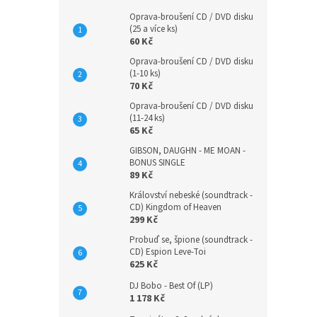
Oprava-broušení CD / DVD disku
(25 a více ks)
60 Kč
Oprava-broušení CD / DVD disku
(1-10 ks)
70 Kč
Oprava-broušení CD / DVD disku
(11-24 ks)
65 Kč
GIBSON, DAUGHN - ME MOAN -
BONUS SINGLE
89 Kč
Království nebeské (soundtrack -
CD) Kingdom of Heaven
299 Kč
Probuď se, špione (soundtrack -
CD) Espion Leve-Toi
625 Kč
DJ Bobo - Best Of (LP)
1 178 Kč