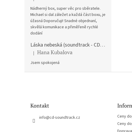
Hodnocení produktu je 5 z 5 hvězdiček.
Nádherný box, super věc pro sběratele.
Michael si dal záležet a každá část boxu, je
úžasná Doporučuji! Snadné objednaní,
skvělá komunikace a přiměřeně rychlé
dodání
Láska nebeská (soundtrack - CD) Love Actually
Hana Kubalova
|
Hodnocení produktu je 5 z 5 hvězdiček.
Jsem spokojená
Z
á
p
a
t
Kontakt
Inform
í
Ceny do
info
@
cd-soundtrack.cz
Ceny do
Doprava 