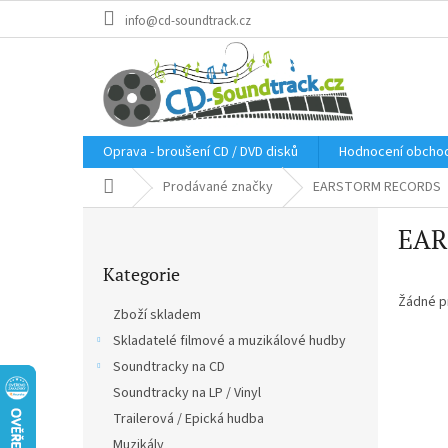
Přejít
info@cd-soundtrack.cz
na
obsah
Oprava - broušení CD / DVD disků
Hodnocení obcho
Domů
Prodávané značky
EARSTORM RECORDS
P
EAR
o
Přeskočit
s
Kategorie
kategorie
t
r
Žádné p
Zboží skladem
a
Skladatelé filmové a muzikálové hudby
n
Soundtracky na CD
n
í
Soundtracky na LP / Vinyl
p
Trailerová / Epická hudba
a
Muzikály