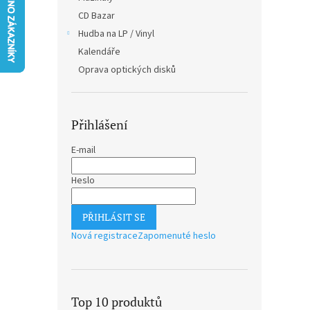
n
CD Bazar
e
Hudba na LP / Vinyl
l
Kalendáře
Oprava optických disků
Přihlášení
E-mail
Heslo
PŘIHLÁSIT SE
Nová registrace
Zapomenuté heslo
Top 10 produktů