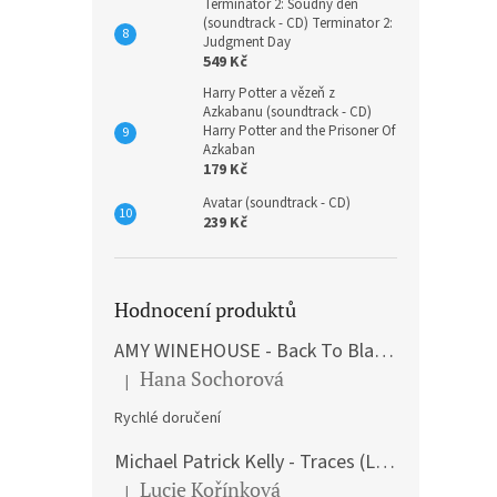
Terminátor 2: Soudný den
(soundtrack - CD) Terminator 2:
Judgment Day
549 Kč
Harry Potter a vězeň z
Azkabanu (soundtrack - CD)
Harry Potter and the Prisoner Of
Azkaban
179 Kč
Avatar (soundtrack - CD)
239 Kč
Hodnocení produktů
AMY WINEHOUSE - Back To Black (LP)
Hana Sochorová
|
Hodnocení produktu je 5 z 5 hvězdiček.
Rychlé doručení
Michael Patrick Kelly - Traces (Limited Edition) (Premium Box-Set) (LP)
Lucie Kořínková
|