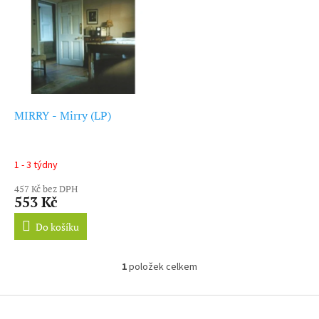
ý
r
p
o
i
d
s
u
p
k
r
t
o
ů
d
MIRRY - Mirry (LP)
u
k
t
1 - 3 týdny
ů
457 Kč bez DPH
553 Kč
Do košíku
1
položek celkem
O
v
l
Z
á
á