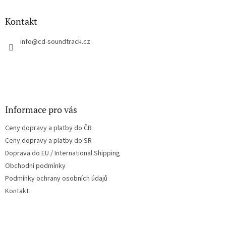
d
p
a
a
Kontakt
c
t
í
í
info
@
cd-soundtrack.cz
p
r
v
k
y
v
ý
Informace pro vás
p
i
Ceny dopravy a platby do ČR
s
u
Ceny dopravy a platby do SR
Doprava do EU / International Shipping
Obchodní podmínky
Podmínky ochrany osobních údajů
Kontakt