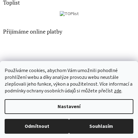
Toplist
Přijímáme online platby
Používáme cookies, abychom Vám umožnili pohodlné
CD-hudba.cz
EN-filmy.cz
prohlížení webu a díky analýze provozu webu neustále
zlepšovali jeho funkce, výkon a použitelnost. Více informací a
podmínky ochrany osobních údajů si můžete přečíst
zde
.
Vytvořil Shoptet
Nastavení
Copyright 2026
CD-Soundtrack.cz
. Všechna práva vyhrazena.
Odmítnout
Souhlasím
Upravit nastavení cookies