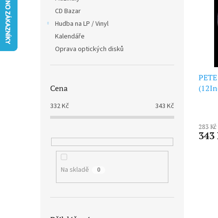
i
r
n
CD Bazar
s
o
e
p
Hudba na LP / Vinyl
d
l
r
u
Kalendáře
o
k
Oprava optických disků
d
t
u
ů
PETE 
k
(12In
Cena
t
ů
332
Kč
343
Kč
283 Kč
343
Na skladě
0