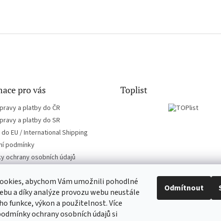
ace pro vás
Toplist
pravy a platby do ČR
pravy a platby do SR
do EU / International Shipping
í podmínky
y ochrany osobních údajů
ookies, abychom Vám umožnili pohodlné
Odmítnout
ebu a díky analýze provozu webu neustále
eho funkce, výkon a použitelnost. Více
CD-hudba.cz
EN-filmy.cz
podmínky ochrany osobních údajů si