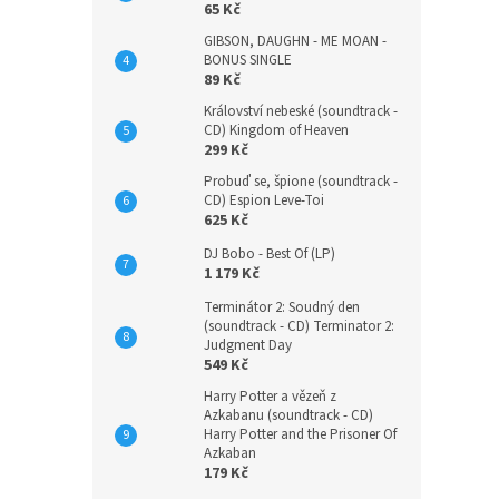
65 Kč
GIBSON, DAUGHN - ME MOAN -
BONUS SINGLE
89 Kč
Království nebeské (soundtrack -
CD) Kingdom of Heaven
299 Kč
Probuď se, špione (soundtrack -
CD) Espion Leve-Toi
625 Kč
DJ Bobo - Best Of (LP)
1 179 Kč
Terminátor 2: Soudný den
(soundtrack - CD) Terminator 2:
Judgment Day
549 Kč
Harry Potter a vězeň z
Azkabanu (soundtrack - CD)
Harry Potter and the Prisoner Of
Azkaban
179 Kč