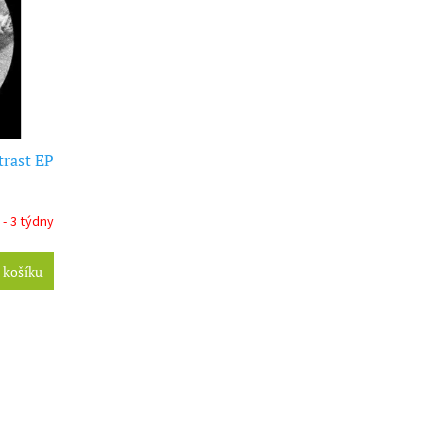
rast EP
 - 3 týdny
 košíku