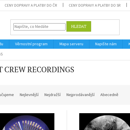
CENY DOPRAVY A PLATBY DO ČR
CENY DOPRAVY A PLATBY DO SR
HLEDAT
du
Věrnostní program
Mapa serveru
Napište nám
GS
T CREW RECORDINGS
učujeme
Nejlevnější
Nejdražší
Nejprodávanější
Abecedně