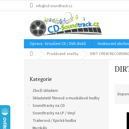
Přejít
info@cd-soundtrack.cz
na
obsah
Oprava - broušení CD / DVD disků
Hodnocení obcho
Domů
Prodávané značky
DIRT CREW RECORDIN
P
DIR
o
Přeskočit
s
Kategorie
kategorie
t
Ř
r
Zboží skladem
a
a
Dopor
Skladatelé filmové a muzikálové hudby
z
n
e
Soundtracky na CD
n
V
n
í
Soundtracky na LP / Vinyl
ý
í
p
Trailerová / Epická hudba
p
p
a
Muzikály