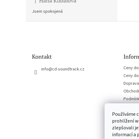
Hana Kubalova
|
Hodnocení produktu je 5 z 5 hvězdiček.
Jsem spokojená
Z
á
p
a
t
Kontakt
Inform
í
Ceny do
info
@
cd-soundtrack.cz
Ceny do
Doprava 
Obchodn
Podmínk
Kontakt
Používáme c
prohlížení w
zlepšovali j
informací a 