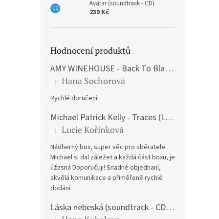
Avatar (soundtrack - CD)
239 Kč
Hodnocení produktů
AMY WINEHOUSE - Back To Black (LP)
Hana Sochorová
|
Hodnocení produktu je 5 z 5 hvězdiček.
Rychlé doručení
Michael Patrick Kelly - Traces (Limited Edition) (Premium Box-Set) (LP)
Lucie Kořínková
|
Hodnocení produktu je 5 z 5 hvězdiček.
Nádherný box, super věc pro sběratele.
Michael si dal záležet a každá část boxu, je
úžasná Doporučuji! Snadné objednaní,
skvělá komunikace a přiměřeně rychlé
dodání
Láska nebeská (soundtrack - CD) Love Actually