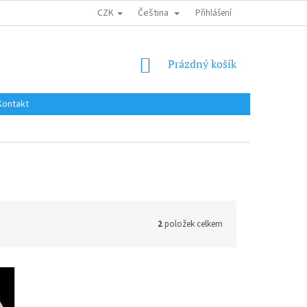
CZK
Čeština
DOPRAVA DO EU / INTERNATIONAL SHIPPING
Přihlášení
OBCHODNÍ PODMÍNKY
NÁKUPNÍ
Prázdný košík
KOŠÍK
Kontakt
2
položek celkem