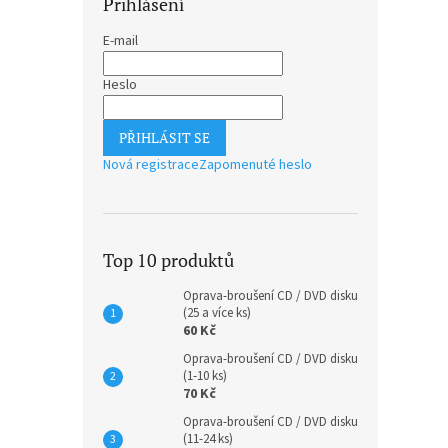
Přihlášení
E-mail
Heslo
PŘIHLÁSIT SE
Nová registrace
Zapomenuté heslo
Top 10 produktů
Oprava-broušení CD / DVD disku
(25 a více ks)
60 Kč
Oprava-broušení CD / DVD disku
(1-10 ks)
70 Kč
Oprava-broušení CD / DVD disku
(11-24 ks)