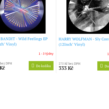
BANDIT - Wild Feelings EP
HARRY WOLFMAN - Sly Cont
ch" Vinyl)
(12Inch" Vinyl)
1 - 3 týdny
1
 bez DPH
275 Kč bez DPH
Do košíku
Do
 Kč
333 Kč
O
v
l
á
d
a
c