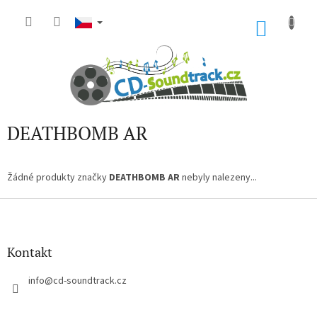
Přejít
na
NÁKU
obsah
KOŠÍK
DEATHBOMB AR
Žádné produkty značky
DEATHBOMB AR
nebyly nalezeny...
Z
á
p
a
Kontakt
t
í
info
@
cd-soundtrack.cz