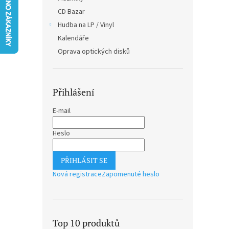
n
CD Bazar
e
Hudba na LP / Vinyl
l
Kalendáře
Oprava optických disků
Přihlášení
E-mail
Heslo
PŘIHLÁSIT SE
Nová registrace
Zapomenuté heslo
Top 10 produktů