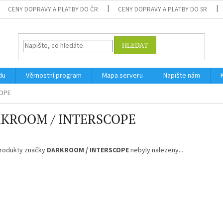
CENY DOPRAVY A PLATBY DO ČR
CENY DOPRAVY A PLATBY DO SR
HLEDAT
du
Věrnostní program
Mapa serveru
Napište nám
OPE
KROOM / INTERSCOPE
rodukty značky
DARKROOM / INTERSCOPE
nebyly nalezeny...