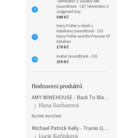
Terminátor 2: Soudný den
(soundtrack - CD) Terminator 2:
Judgment Day
549 Kč
Harry Potter a vězeň z
Azkabanu (soundtrack - CD)
Harry Potter and the Prisoner Of
Azkaban
179 Kč
Avatar (soundtrack - CD)
239 Kč
Hodnocení produktů
AMY WINEHOUSE - Back To Black (LP)
Hana Sochorová
|
Hodnocení produktu je 5 z 5 hvězdiček.
Rychlé doručení
Michael Patrick Kelly - Traces (Limited Edition) (Premium Box-Set) (LP)
Lucie Kořínková
|