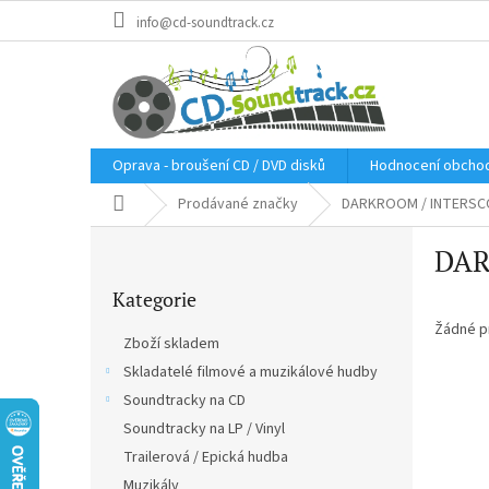
Přejít
info@cd-soundtrack.cz
na
obsah
Oprava - broušení CD / DVD disků
Hodnocení obcho
Domů
Prodávané značky
DARKROOM / INTERSC
P
DAR
o
Přeskočit
s
Kategorie
kategorie
t
r
Žádné p
Zboží skladem
a
Skladatelé filmové a muzikálové hudby
n
Soundtracky na CD
n
í
Soundtracky na LP / Vinyl
p
Trailerová / Epická hudba
a
Muzikály