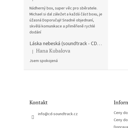
Hodnocení produktu je 5 z 5 hvězdiček.
Nádherný box, super věc pro sběratele.
Michael si dal záležet a každá část boxu, je
úžasná Doporučuji! Snadné objednaní,
skvělá komunikace a přiměřeně rychlé
dodání
Láska nebeská (soundtrack - CD) Love Actually
Hana Kubalova
|
Hodnocení produktu je 5 z 5 hvězdiček.
Jsem spokojená
Z
á
p
a
t
Kontakt
Inform
í
Ceny do
info
@
cd-soundtrack.cz
Ceny do
Doprava 