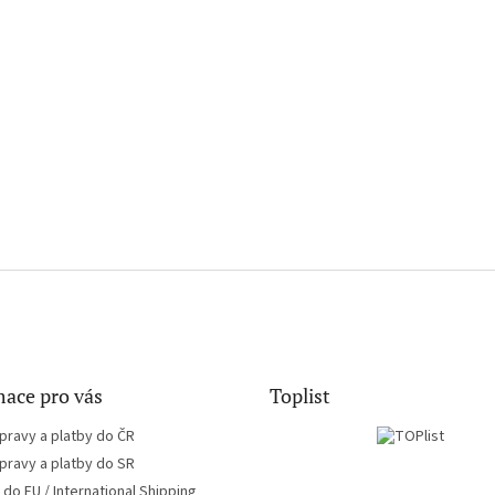
ace pro vás
Toplist
pravy a platby do ČR
pravy a platby do SR
do EU / International Shipping