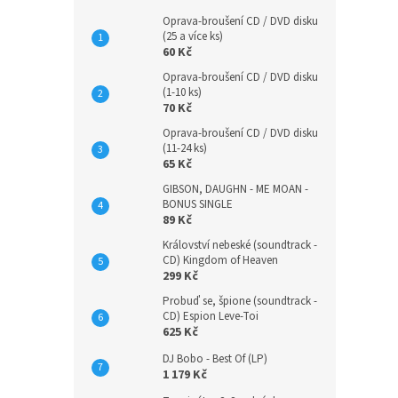
Oprava-broušení CD / DVD disku
(25 a více ks)
60 Kč
Oprava-broušení CD / DVD disku
(1-10 ks)
70 Kč
Oprava-broušení CD / DVD disku
(11-24 ks)
65 Kč
GIBSON, DAUGHN - ME MOAN -
BONUS SINGLE
89 Kč
Království nebeské (soundtrack -
CD) Kingdom of Heaven
299 Kč
Probuď se, špione (soundtrack -
CD) Espion Leve-Toi
625 Kč
DJ Bobo - Best Of (LP)
1 179 Kč