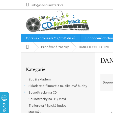
Přejít
info@cd-soundtrack.cz
na
obsah
Oprava - broušení CD / DVD disků
Hodnocení obcho
Domů
Prodávané značky
DANGER COLLECTIVE
P
DAN
o
Přeskočit
s
Kategorie
kategorie
t
Ř
r
Zboží skladem
a
a
Dopor
Skladatelé filmové a muzikálové hudby
z
n
e
Soundtracky na CD
n
V
n
í
Soundtracky na LP / Vinyl
ý
í
p
Trailerová / Epická hudba
p
p
a
Muzikály