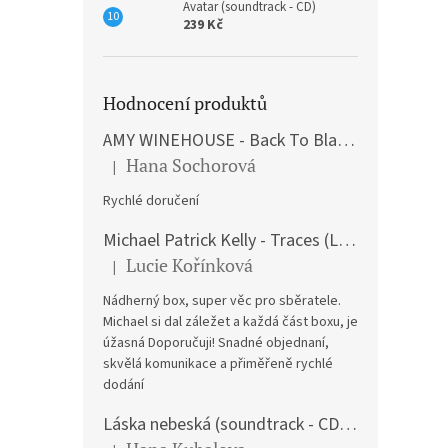
Avatar (soundtrack - CD)
239 Kč
Hodnocení produktů
AMY WINEHOUSE - Back To Black (LP)
Hana Sochorová
|
Hodnocení produktu je 5 z 5 hvězdiček.
Rychlé doručení
Michael Patrick Kelly - Traces (Limited Edition) (Premium Box-Set) (LP)
Lucie Kořínková
|
Hodnocení produktu je 5 z 5 hvězdiček.
Nádherný box, super věc pro sběratele.
Michael si dal záležet a každá část boxu, je
úžasná Doporučuji! Snadné objednaní,
skvělá komunikace a přiměřeně rychlé
dodání
Láska nebeská (soundtrack - CD) Love Actually