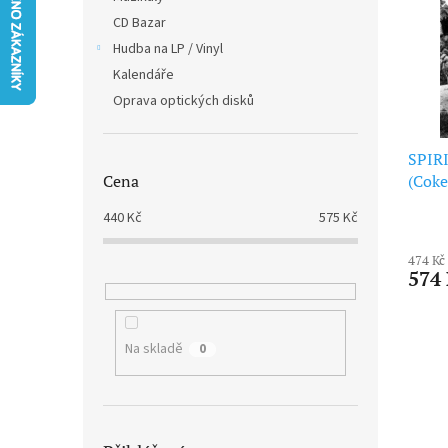
i
r
n
CD Bazar
s
o
e
p
Hudba na LP / Vinyl
d
l
r
u
Kalendáře
o
k
Oprava optických disků
d
t
u
ů
SPIRI
k
(Coke
Cena
t
ů
440
Kč
575
Kč
474 Kč
574
Na skladě
0