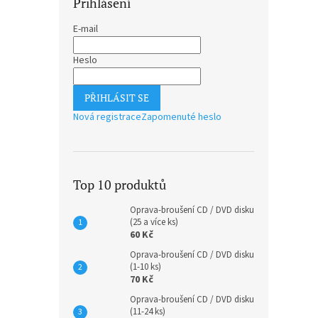
Přihlášení
E-mail
Heslo
PŘIHLÁSIT SE
Nová registrace
Zapomenuté heslo
Top 10 produktů
Oprava-broušení CD / DVD disku
(25 a více ks)
60 Kč
Oprava-broušení CD / DVD disku
(1-10 ks)
70 Kč
Oprava-broušení CD / DVD disku
(11-24 ks)