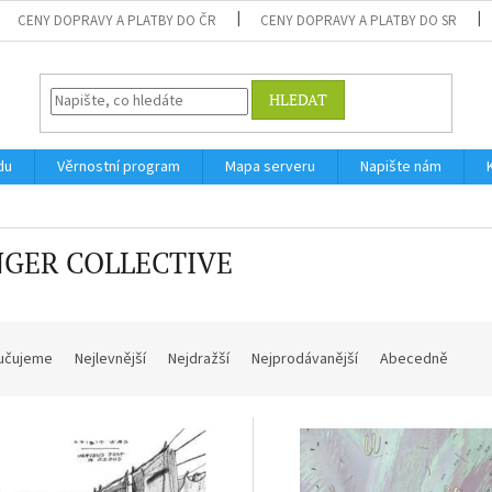
CENY DOPRAVY A PLATBY DO ČR
CENY DOPRAVY A PLATBY DO SR
HLEDAT
du
Věrnostní program
Mapa serveru
Napište nám
GER COLLECTIVE
učujeme
Nejlevnější
Nejdražší
Nejprodávanější
Abecedně