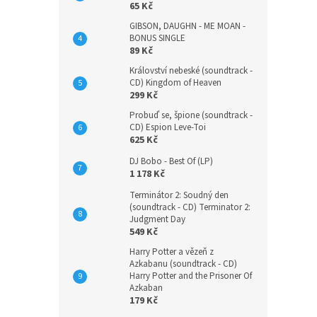
65 Kč
GIBSON, DAUGHN - ME MOAN -
BONUS SINGLE
89 Kč
Království nebeské (soundtrack -
CD) Kingdom of Heaven
299 Kč
Probuď se, špione (soundtrack -
CD) Espion Leve-Toi
625 Kč
DJ Bobo - Best Of (LP)
1 178 Kč
Terminátor 2: Soudný den
(soundtrack - CD) Terminator 2:
Judgment Day
549 Kč
Harry Potter a vězeň z
Azkabanu (soundtrack - CD)
Harry Potter and the Prisoner Of
Azkaban
179 Kč