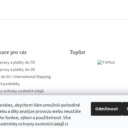
ace pro vás
Toplist
pravy a platby do ČR
pravy a platby do SR
do EU / International Shipping
í podmínky
y ochrany osobních údajů
ookies, abychom Vám umožnili pohodlné
Odmítnout
ebu a díky analýze provozu webu neustále
eho funkce, výkon a použitelnost. Více
CD-hudba.cz
EN-filmy.cz
podmínky ochrany osobních údajů si