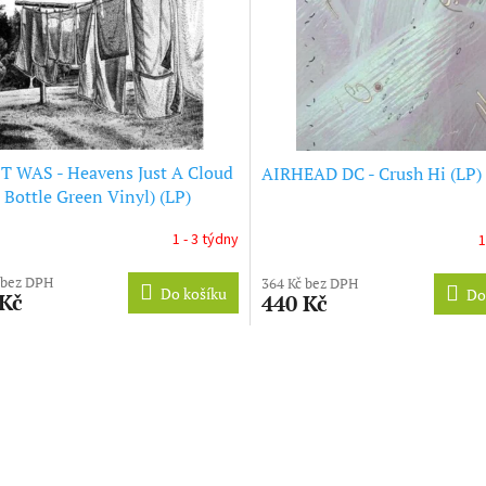
T WAS - Heavens Just A Cloud
AIRHEAD DC - Crush Hi (LP)
 Bottle Green Vinyl) (LP)
1 - 3 týdny
1
 bez DPH
364 Kč bez DPH
Do košíku
Do
 Kč
440 Kč
O
v
l
á
d
a
c