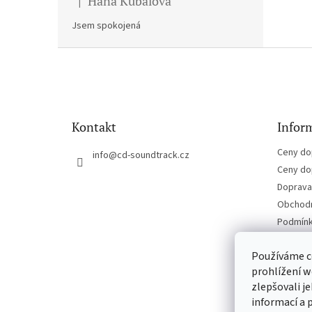
Hana Kubalova
|
Hodnocení produktu je 5 z 5 hvězdiček.
Jsem spokojená
Z
á
p
a
t
Kontakt
Inform
í
Ceny do
info
@
cd-soundtrack.cz
Ceny do
Doprava 
Obchodn
Podmínk
Kontakt
Používáme c
prohlížení w
zlepšovali j
informací a 