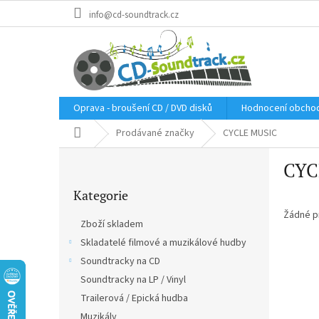
Přejít
info@cd-soundtrack.cz
na
obsah
Oprava - broušení CD / DVD disků
Hodnocení obcho
Domů
Prodávané značky
CYCLE MUSIC
P
CYC
o
Přeskočit
s
Kategorie
kategorie
t
r
Žádné p
Zboží skladem
a
Skladatelé filmové a muzikálové hudby
n
Soundtracky na CD
n
í
Soundtracky na LP / Vinyl
p
Trailerová / Epická hudba
a
Muzikály