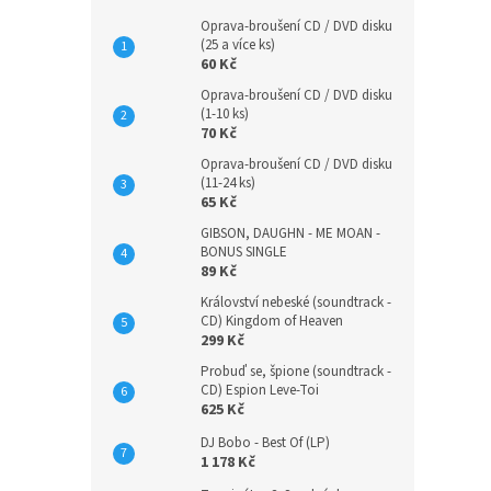
Oprava-broušení CD / DVD disku
(25 a více ks)
60 Kč
Oprava-broušení CD / DVD disku
(1-10 ks)
70 Kč
Oprava-broušení CD / DVD disku
(11-24 ks)
65 Kč
GIBSON, DAUGHN - ME MOAN -
BONUS SINGLE
89 Kč
Království nebeské (soundtrack -
CD) Kingdom of Heaven
299 Kč
Probuď se, špione (soundtrack -
CD) Espion Leve-Toi
625 Kč
DJ Bobo - Best Of (LP)
1 178 Kč