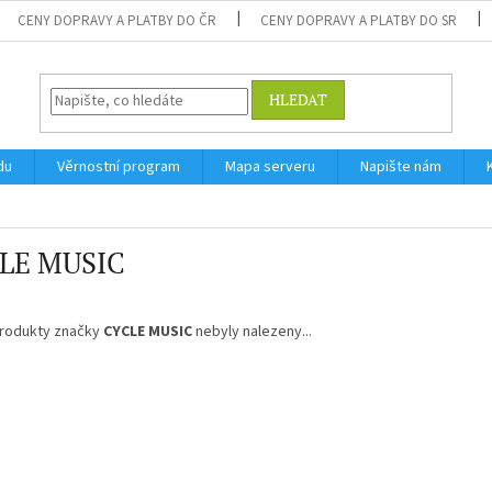
CENY DOPRAVY A PLATBY DO ČR
CENY DOPRAVY A PLATBY DO SR
HLEDAT
du
Věrnostní program
Mapa serveru
Napište nám
LE MUSIC
rodukty značky
CYCLE MUSIC
nebyly nalezeny...