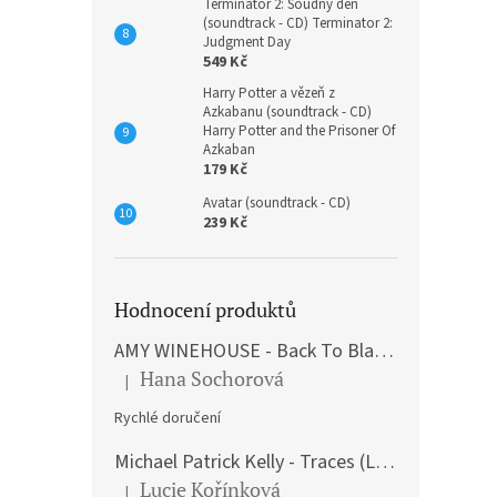
Terminátor 2: Soudný den
(soundtrack - CD) Terminator 2:
Judgment Day
549 Kč
Harry Potter a vězeň z
Azkabanu (soundtrack - CD)
Harry Potter and the Prisoner Of
Azkaban
179 Kč
Avatar (soundtrack - CD)
239 Kč
Hodnocení produktů
AMY WINEHOUSE - Back To Black (LP)
Hana Sochorová
|
Hodnocení produktu je 5 z 5 hvězdiček.
Rychlé doručení
Michael Patrick Kelly - Traces (Limited Edition) (Premium Box-Set) (LP)
Lucie Kořínková
|