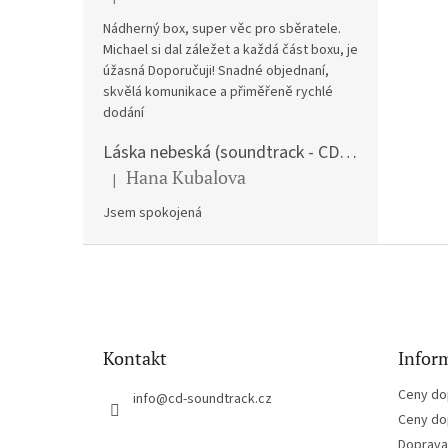
Hodnocení produktu je 5 z 5 hvězdiček.
Nádherný box, super věc pro sběratele.
Michael si dal záležet a každá část boxu, je
úžasná Doporučuji! Snadné objednaní,
skvělá komunikace a přiměřeně rychlé
dodání
Láska nebeská (soundtrack - CD) Love Actually
Hana Kubalova
|
Hodnocení produktu je 5 z 5 hvězdiček.
Jsem spokojená
Z
á
p
a
t
Kontakt
Inform
í
Ceny do
info
@
cd-soundtrack.cz
Ceny do
Doprava 