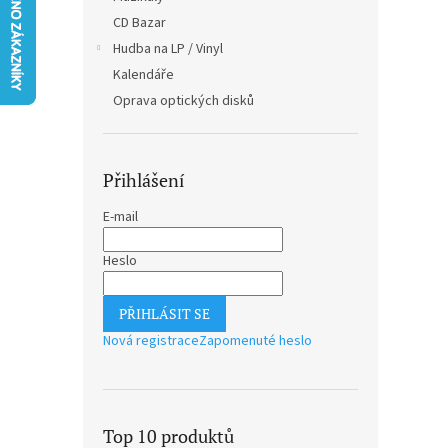
n
CD Bazar
e
Hudba na LP / Vinyl
l
Kalendáře
Oprava optických disků
Přihlášení
E-mail
Heslo
PŘIHLÁSIT SE
Nová registrace
Zapomenuté heslo
Top 10 produktů