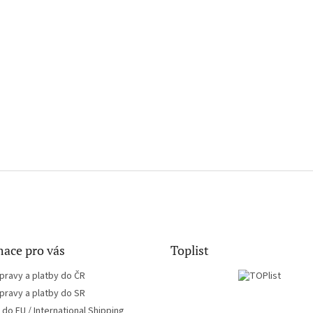
ace pro vás
Toplist
pravy a platby do ČR
pravy a platby do SR
do EU / International Shipping