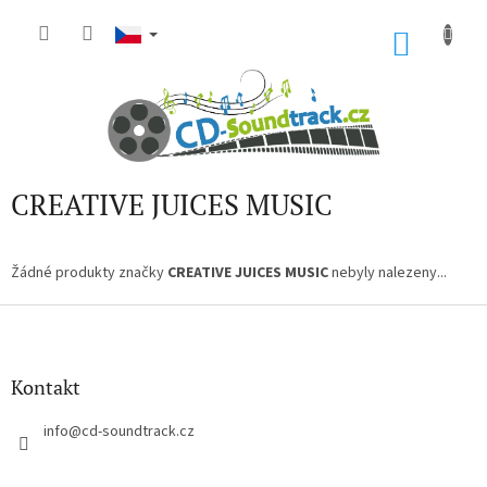
Přejít
na
NÁKU
obsah
KOŠÍK
CREATIVE JUICES MUSIC
Žádné produkty značky
CREATIVE JUICES MUSIC
nebyly nalezeny...
Z
á
p
a
Kontakt
t
í
info
@
cd-soundtrack.cz