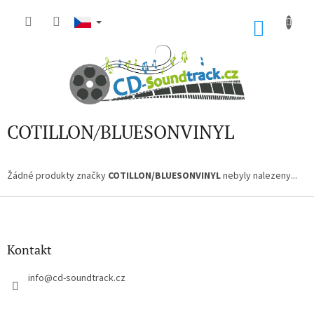
Přejít
na
NÁKU
obsah
KOŠÍK
COTILLON/BLUESONVINYL
Žádné produkty značky
COTILLON/BLUESONVINYL
nebyly nalezeny...
Z
á
p
a
Kontakt
t
í
info
@
cd-soundtrack.cz