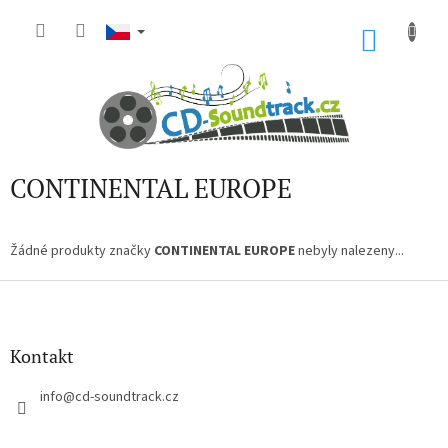
Přejít
na
NÁKU
obsah
KOŠÍK
CONTINENTAL EUROPE
Žádné produkty značky
CONTINENTAL EUROPE
nebyly nalezeny...
Z
á
p
a
Kontakt
t
í
info
@
cd-soundtrack.cz