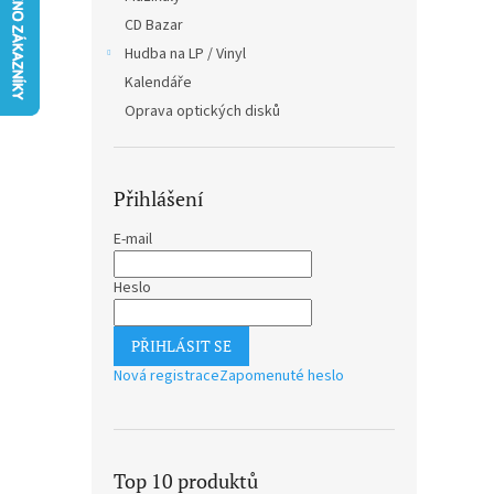
n
CD Bazar
e
Hudba na LP / Vinyl
l
Kalendáře
Oprava optických disků
Přihlášení
E-mail
Heslo
PŘIHLÁSIT SE
Nová registrace
Zapomenuté heslo
Top 10 produktů