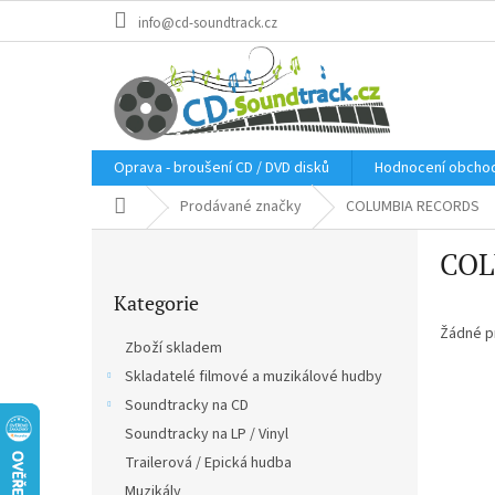
Přejít
info@cd-soundtrack.cz
na
obsah
Oprava - broušení CD / DVD disků
Hodnocení obcho
Domů
Prodávané značky
COLUMBIA RECORDS
P
COL
o
Přeskočit
s
Kategorie
kategorie
t
r
Žádné p
Zboží skladem
a
Skladatelé filmové a muzikálové hudby
n
Soundtracky na CD
n
í
Soundtracky na LP / Vinyl
p
Trailerová / Epická hudba
a
Muzikály