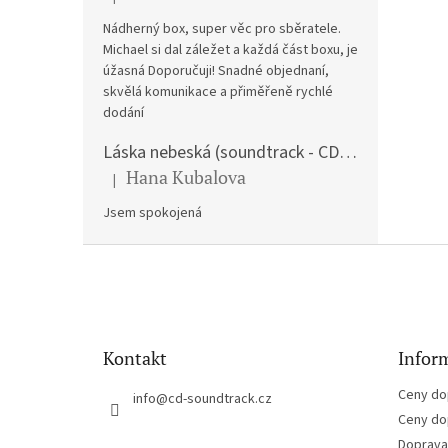
Hodnocení produktu je 5 z 5 hvězdiček.
Nádherný box, super věc pro sběratele.
Michael si dal záležet a každá část boxu, je
úžasná Doporučuji! Snadné objednaní,
skvělá komunikace a přiměřeně rychlé
dodání
Láska nebeská (soundtrack - CD) Love Actually
Hana Kubalova
|
Hodnocení produktu je 5 z 5 hvězdiček.
Jsem spokojená
Z
á
p
a
t
Kontakt
Inform
í
Ceny do
info
@
cd-soundtrack.cz
Ceny do
Doprava 