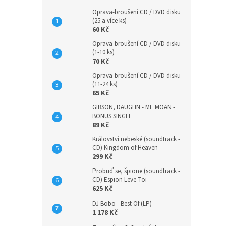
Oprava-broušení CD / DVD disku
(25 a více ks)
60 Kč
Oprava-broušení CD / DVD disku
(1-10 ks)
70 Kč
Oprava-broušení CD / DVD disku
(11-24 ks)
65 Kč
GIBSON, DAUGHN - ME MOAN -
BONUS SINGLE
89 Kč
Království nebeské (soundtrack -
CD) Kingdom of Heaven
299 Kč
Probuď se, špione (soundtrack -
CD) Espion Leve-Toi
625 Kč
DJ Bobo - Best Of (LP)
1 178 Kč