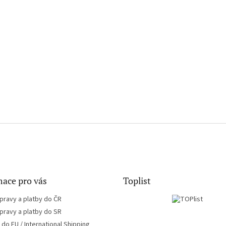
ace pro vás
Toplist
pravy a platby do ČR
pravy a platby do SR
do EU / International Shipping