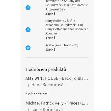
Terminátor 2: Soudný den
(soundtrack - CD) Terminator 2:
Judgment Day
549 Kč
Harry Potter a vězeň z
Azkabanu (soundtrack - CD)
Harry Potter and the Prisoner Of
Azkaban
179 Kč
Avatar (soundtrack - CD)
239 Kč
Hodnocení produktů
AMY WINEHOUSE - Back To Black (LP)
Hana Sochorová
|
Hodnocení produktu je 5 z 5 hvězdiček.
Rychlé doručení
Michael Patrick Kelly - Traces (Limited Edition) (Premium Box-Set) (LP)
Lucie Kořínková
|