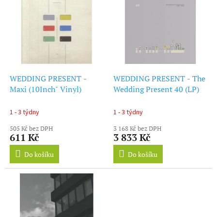
ý
r
p
o
i
d
s
u
p
k
r
t
o
ů
d
WEDDING PRESENT -
WEDDING PRESENT - The
u
Maxi (10Inch" Vinyl)
Wedding Present 40 (LP)
k
t
1 - 3 týdny
1 - 3 týdny
ů
505 Kč bez DPH
3 168 Kč bez DPH
611 Kč
3 833 Kč
Do košíku
Do košíku