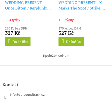
WEDDING PRESENT -
WEDDING PRESENT - X
Once Bitten / Kerplunk!
Marks The Spot / Strike!
(7Inch" Vinyl)
(7Inch" Vinyl)
1 - 3 týdny
1 - 3 týdny
270 Kč bez DPH
270 Kč bez DPH
327 Kč
327 Kč
Do košíku
Do košíku
6
položek celkem
O
v
l
Z
á
á
d
p
a
a
Kontakt
c
t
í
í
info
@
cd-soundtrack.cz
p
r
v
k