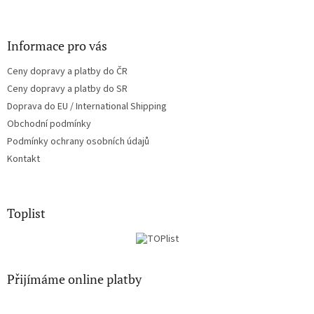
y
v
ý
Informace pro vás
p
i
Ceny dopravy a platby do ČR
s
u
Ceny dopravy a platby do SR
Doprava do EU / International Shipping
Obchodní podmínky
Podmínky ochrany osobních údajů
Kontakt
Toplist
Přijímáme online platby