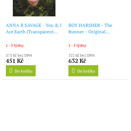
ANNA B SAVAGE - You & I
BOY HARSHER - The
Are Earth (Transparent
Runner - Original
Vinyl) (LP)
Soundtrack (Solid
Pink/Black Marble
1 - 3 týdny
1 - 3 týdny
Exclusive Vinyl) (LP)
373 Kč bez DPH
522 Kč bez DPH
451 Kč
632 Kč
Do košíku
Do košíku