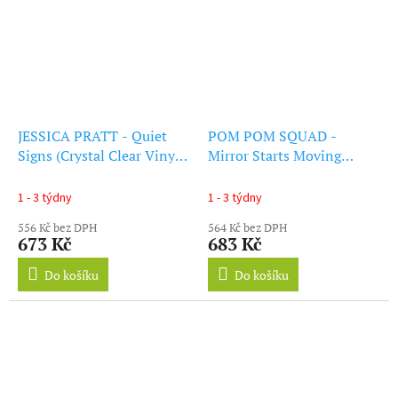
JESSICA PRATT - Quiet
POM POM SQUAD -
Signs (Crystal Clear Vinyl)
Mirror Starts Moving
(LP)
Without Me (Crystal Clear
Vinyl) (LP)
1 - 3 týdny
1 - 3 týdny
556 Kč bez DPH
564 Kč bez DPH
673 Kč
683 Kč
Do košíku
Do košíku