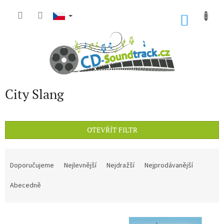
Přejít
na
NÁKU
obsah
KOŠÍK
City Slang
OTEVŘÍT FILTR
Ř
a
Doporučujeme
Nejlevnější
Nejdražší
Nejprodávanější
z
e
Abecedně
n
í
V
p