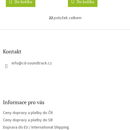
Do košíku
Do košíku
22
položek celkem
O
v
l
Z
á
á
d
p
a
a
Kontakt
c
t
í
í
info
@
cd-soundtrack.cz
p
r
v
k
y
v
ý
Informace pro vás
p
i
Ceny dopravy a platby do ČR
s
u
Ceny dopravy a platby do SR
Doprava do EU / International Shipping