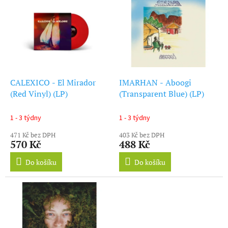
ý
r
p
o
i
d
s
u
p
k
r
t
o
ů
d
CALEXICO - El Mirador
IMARHAN - Aboogi
u
(Red Vinyl) (LP)
(Transparent Blue) (LP)
k
t
1 - 3 týdny
1 - 3 týdny
ů
471 Kč bez DPH
403 Kč bez DPH
570 Kč
488 Kč
Do košíku
Do košíku