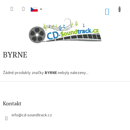
Přejít
na
NÁKU
obsah
KOŠÍK
BYRNE
Žádné produkty značky
BYRNE
nebyly nalezeny...
Z
á
p
a
Kontakt
t
í
info
@
cd-soundtrack.cz