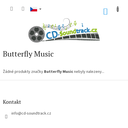
Přejít
na
NÁKU
obsah
KOŠÍK
Butterfly Music
Žádné produkty značky
Butterfly Music
nebyly nalezeny...
Z
á
p
a
Kontakt
t
í
info
@
cd-soundtrack.cz