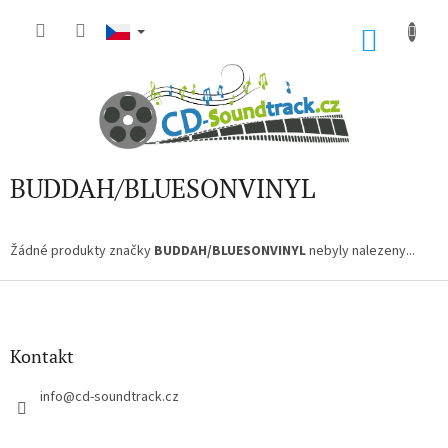
Přejít
na
NÁKU
obsah
KOŠÍK
BUDDAH/BLUESONVINYL
Žádné produkty značky
BUDDAH/BLUESONVINYL
nebyly nalezeny...
Z
á
p
a
Kontakt
t
í
info
@
cd-soundtrack.cz