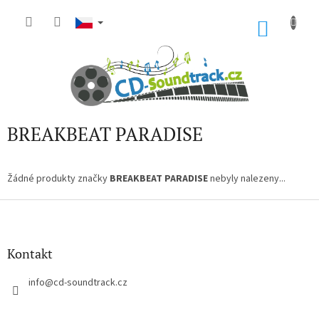
Přejít
na
NÁKU
obsah
KOŠÍK
BREAKBEAT PARADISE
Žádné produkty značky
BREAKBEAT PARADISE
nebyly nalezeny...
Z
á
p
a
Kontakt
t
í
info
@
cd-soundtrack.cz