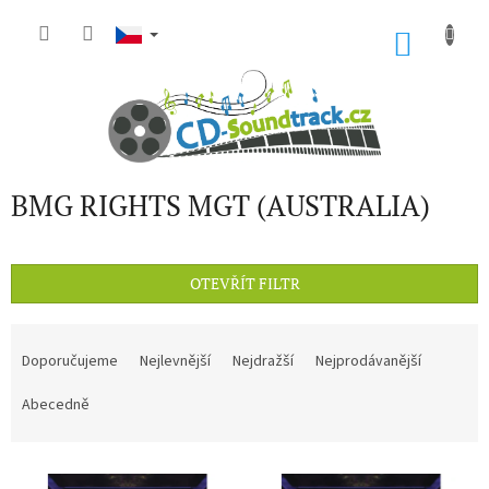
Přejít
na
NÁKU
obsah
KOŠÍK
BMG RIGHTS MGT (AUSTRALIA)
OTEVŘÍT FILTR
Ř
a
Doporučujeme
Nejlevnější
Nejdražší
Nejprodávanější
z
e
Abecedně
n
í
V
p