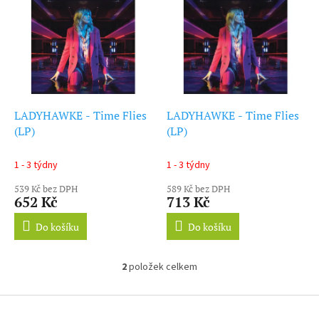
ý
r
p
o
i
d
s
u
p
k
r
t
o
ů
d
LADYHAWKE - Time Flies
LADYHAWKE - Time Flies
u
(LP)
(LP)
k
t
1 - 3 týdny
1 - 3 týdny
ů
539 Kč bez DPH
589 Kč bez DPH
652 Kč
713 Kč
Do košíku
Do košíku
2
položek celkem
O
v
l
Z
á
á