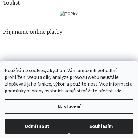
Toplist
Přijímáme online platby
Používáme cookies, abychom Vám umožnili pohodlné
CD-hudba.cz
EN-filmy.cz
prohlížení webu a díky analýze provozu webu neustále
zlepšovali jeho funkce, výkon a použitelnost. Více informací a
podmínky ochrany osobních údajů si můžete přečíst
zde
.
Vytvořil Shoptet
Nastavení
Copyright 2026
CD-Soundtrack.cz
. Všechna práva vyhrazena.
Odmítnout
Souhlasím
Upravit nastavení cookies