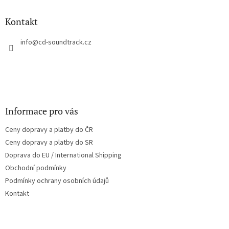
d
p
a
a
Kontakt
c
t
í
í
info
@
cd-soundtrack.cz
p
r
v
k
y
v
ý
Informace pro vás
p
i
Ceny dopravy a platby do ČR
s
u
Ceny dopravy a platby do SR
Doprava do EU / International Shipping
Obchodní podmínky
Podmínky ochrany osobních údajů
Kontakt