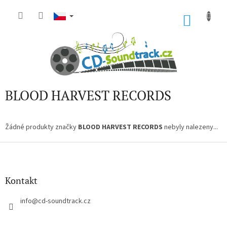
Přejít
na
NÁKU
obsah
KOŠÍK
BLOOD HARVEST RECORDS
Žádné produkty značky
BLOOD HARVEST RECORDS
nebyly nalezeny...
Z
á
p
a
Kontakt
t
í
info
@
cd-soundtrack.cz