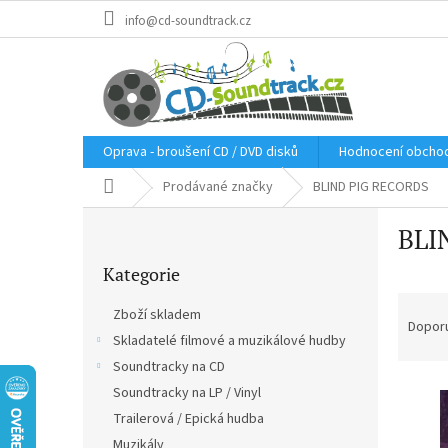
Přejít
info@cd-soundtrack.cz
na
obsah
Oprava - broušení CD / DVD disků
Hodnocení obcho
Domů
Prodávané značky
BLIND PIG RECORDS
P
BLI
o
Přeskočit
s
Kategorie
kategorie
t
Ř
r
Zboží skladem
a
a
Dopor
Skladatelé filmové a muzikálové hudby
z
n
e
Soundtracky na CD
n
V
n
í
Soundtracky na LP / Vinyl
ý
í
p
Trailerová / Epická hudba
p
p
a
Muzikály