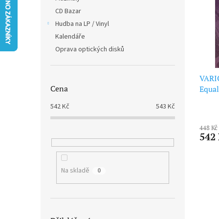
i
r
n
CD Bazar
s
o
e
p
Hudba na LP / Vinyl
d
l
r
u
Kalendáře
o
k
Oprava optických disků
d
t
u
ů
k
VARIO
Cena
t
Equal
ů
542
Kč
543
Kč
448 Kč
542
Na skladě
0