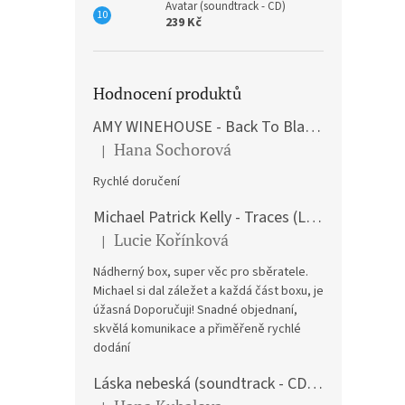
Avatar (soundtrack - CD)
239 Kč
Hodnocení produktů
AMY WINEHOUSE - Back To Black (LP)
Hana Sochorová
|
Hodnocení produktu je 5 z 5 hvězdiček.
Rychlé doručení
Michael Patrick Kelly - Traces (Limited Edition) (Premium Box-Set) (LP)
Lucie Kořínková
|
Hodnocení produktu je 5 z 5 hvězdiček.
Nádherný box, super věc pro sběratele.
Michael si dal záležet a každá část boxu, je
úžasná Doporučuji! Snadné objednaní,
skvělá komunikace a přiměřeně rychlé
dodání
Láska nebeská (soundtrack - CD) Love Actually