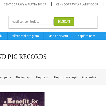
CENY DOPRAVY A PLATBY DO ČR
CENY DOPRAVY A PLATBY DO SR
HLEDAT
du
Věrnostní program
Mapa serveru
Napište nám
ND PIG RECORDS
učujeme
Nejlevnější
Nejdražší
Nejprodávanější
Abecedně