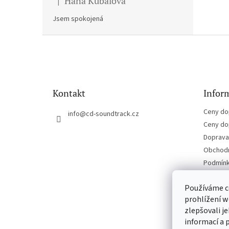
Hana Kubalova
|
Hodnocení produktu je 5 z 5 hvězdiček.
Jsem spokojená
Z
á
p
a
t
Kontakt
Inform
í
Ceny do
info
@
cd-soundtrack.cz
Ceny do
Doprava 
Obchodn
Podmínk
Kontakt
Používáme c
prohlížení w
zlepšovali j
informací a 