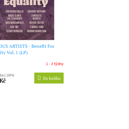
US ARTISTS - Benefit For
ity Vol. 1 (LP)
1 - 3 týdny
 bez DPH
Do košíku
 Kč
O
v
l
á
d
a
c