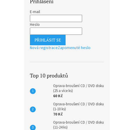
Přihlášení
E-mail
Heslo
PŘIHLÁSIT SE
Nová registrace
Zapomenuté heslo
Top 10 produktů
Oprava-broušení CD / DVD disku
(25 a více ks)
60 Kč
Oprava-broušení CD / DVD disku
(1-10 ks)
70 Kč
Oprava-broušení CD / DVD disku
(11-24 ks)