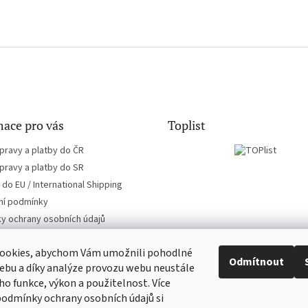
ace pro vás
Toplist
pravy a platby do ČR
pravy a platby do SR
do EU / International Shipping
í podmínky
y ochrany osobních údajů
ookies, abychom Vám umožnili pohodlné
Odmítnout
ebu a díky analýze provozu webu neustále
eho funkce, výkon a použitelnost. Více
CD-hudba.cz
EN-filmy.cz
podmínky ochrany osobních údajů si