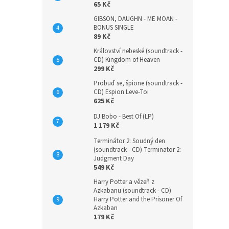
65 Kč
GIBSON, DAUGHN - ME MOAN -
BONUS SINGLE
89 Kč
Království nebeské (soundtrack -
CD) Kingdom of Heaven
299 Kč
Probuď se, špione (soundtrack -
CD) Espion Leve-Toi
625 Kč
DJ Bobo - Best Of (LP)
1 179 Kč
Terminátor 2: Soudný den
(soundtrack - CD) Terminator 2:
Judgment Day
549 Kč
Harry Potter a vězeň z
Azkabanu (soundtrack - CD)
Harry Potter and the Prisoner Of
Azkaban
179 Kč