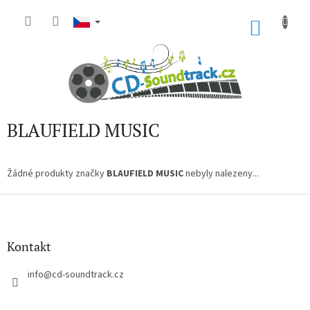
Přejít
na
NÁKU
obsah
KOŠÍK
BLAUFIELD MUSIC
Žádné produkty značky
BLAUFIELD MUSIC
nebyly nalezeny...
Z
á
p
a
Kontakt
t
í
info
@
cd-soundtrack.cz