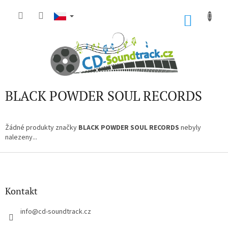
Přejít
na
NÁKU
obsah
KOŠÍK
BLACK POWDER SOUL RECORDS
Žádné produkty značky
BLACK POWDER SOUL RECORDS
nebyly
nalezeny...
Z
á
p
a
Kontakt
t
í
info
@
cd-soundtrack.cz