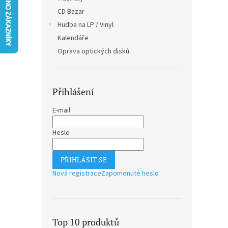
n
CD Bazar
e
Hudba na LP / Vinyl
l
Kalendáře
Oprava optických disků
Přihlášení
E-mail
Heslo
PŘIHLÁSIT SE
Nová registrace
Zapomenuté heslo
Top 10 produktů