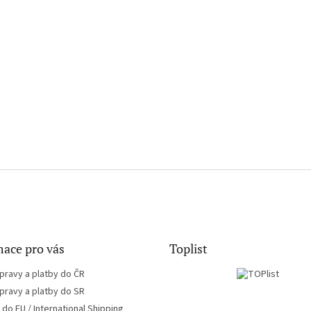
ace pro vás
Toplist
pravy a platby do ČR
pravy a platby do SR
do EU / International Shipping