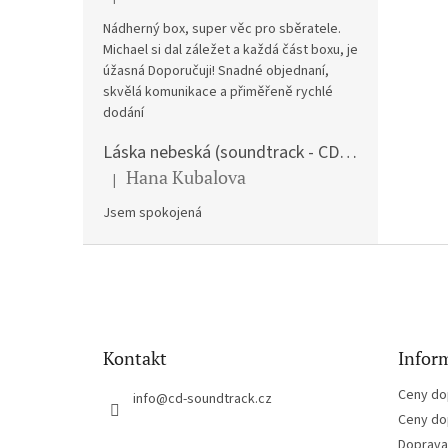
Hodnocení produktu je 5 z 5 hvězdiček.
Nádherný box, super věc pro sběratele.
Michael si dal záležet a každá část boxu, je
úžasná Doporučuji! Snadné objednaní,
skvělá komunikace a přiměřeně rychlé
dodání
Láska nebeská (soundtrack - CD) Love Actually
Hana Kubalova
|
Hodnocení produktu je 5 z 5 hvězdiček.
Jsem spokojená
Z
á
p
a
t
Kontakt
Inform
í
Ceny do
info
@
cd-soundtrack.cz
Ceny do
Doprava 