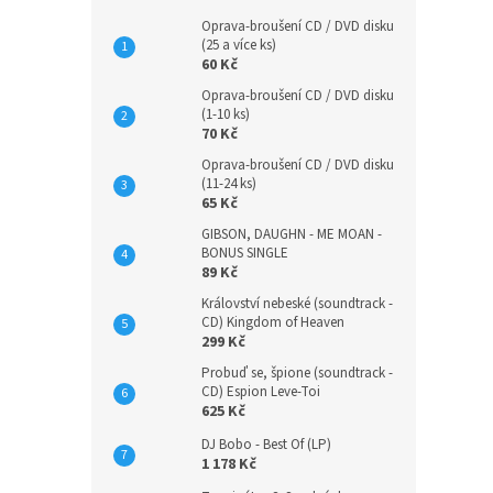
Oprava-broušení CD / DVD disku
(25 a více ks)
60 Kč
Oprava-broušení CD / DVD disku
(1-10 ks)
70 Kč
Oprava-broušení CD / DVD disku
(11-24 ks)
65 Kč
GIBSON, DAUGHN - ME MOAN -
BONUS SINGLE
89 Kč
Království nebeské (soundtrack -
CD) Kingdom of Heaven
299 Kč
Probuď se, špione (soundtrack -
CD) Espion Leve-Toi
625 Kč
DJ Bobo - Best Of (LP)
1 178 Kč