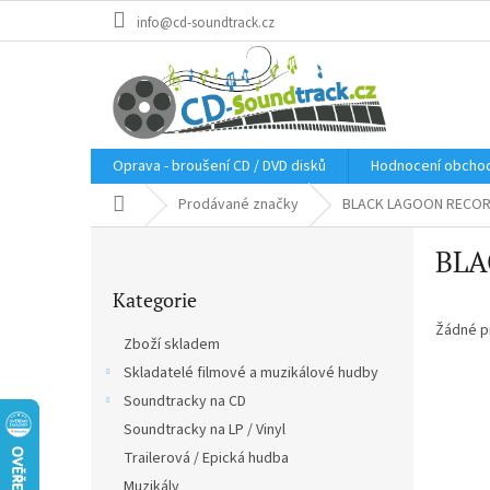
Přejít
info@cd-soundtrack.cz
na
obsah
Oprava - broušení CD / DVD disků
Hodnocení obcho
Domů
Prodávané značky
BLACK LAGOON RECO
P
BLA
o
Přeskočit
s
Kategorie
kategorie
t
r
Žádné p
Zboží skladem
a
Skladatelé filmové a muzikálové hudby
n
Soundtracky na CD
n
í
Soundtracky na LP / Vinyl
p
Trailerová / Epická hudba
a
Muzikály