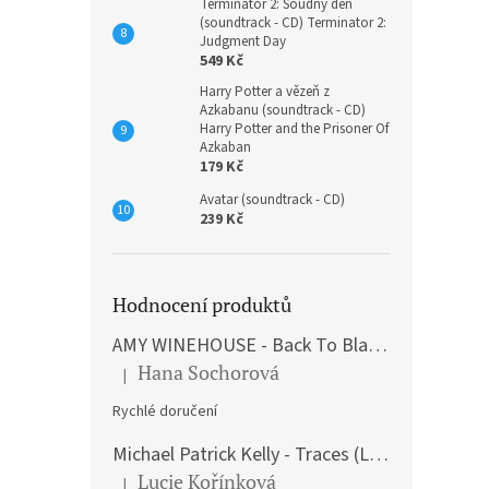
Terminátor 2: Soudný den
(soundtrack - CD) Terminator 2:
Judgment Day
549 Kč
Harry Potter a vězeň z
Azkabanu (soundtrack - CD)
Harry Potter and the Prisoner Of
Azkaban
179 Kč
Avatar (soundtrack - CD)
239 Kč
Hodnocení produktů
AMY WINEHOUSE - Back To Black (LP)
Hana Sochorová
|
Hodnocení produktu je 5 z 5 hvězdiček.
Rychlé doručení
Michael Patrick Kelly - Traces (Limited Edition) (Premium Box-Set) (LP)
Lucie Kořínková
|