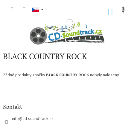
Přejít
na
NÁKU
obsah
KOŠÍK
BLACK COUNTRY ROCK
Žádné produkty značky
BLACK COUNTRY ROCK
nebyly nalezeny...
Z
á
p
a
Kontakt
t
í
info
@
cd-soundtrack.cz