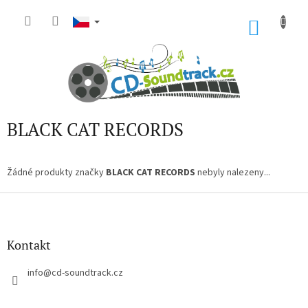
Přejít
na
NÁKU
obsah
KOŠÍK
BLACK CAT RECORDS
Žádné produkty značky
BLACK CAT RECORDS
nebyly nalezeny...
Z
á
p
a
Kontakt
t
í
info
@
cd-soundtrack.cz