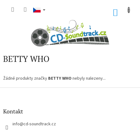
Přejít
na
NÁKU
obsah
KOŠÍK
BETTY WHO
Žádné produkty značky
BETTY WHO
nebyly nalezeny...
Z
á
p
a
Kontakt
t
í
info
@
cd-soundtrack.cz