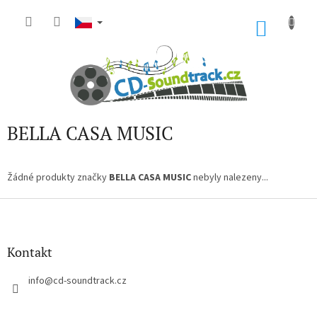
Přejít
na
NÁKU
obsah
KOŠÍK
BELLA CASA MUSIC
Žádné produkty značky
BELLA CASA MUSIC
nebyly nalezeny...
Z
á
p
a
Kontakt
t
í
info
@
cd-soundtrack.cz