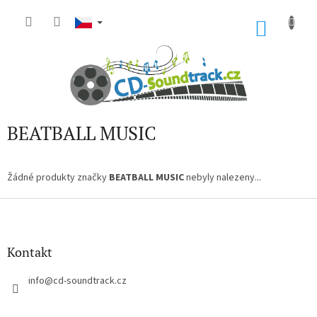
Přejít
na
NÁKU
obsah
KOŠÍK
BEATBALL MUSIC
Žádné produkty značky
BEATBALL MUSIC
nebyly nalezeny...
Z
á
p
a
Kontakt
t
í
info
@
cd-soundtrack.cz