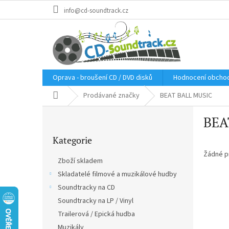
Přejít
info@cd-soundtrack.cz
na
obsah
Oprava - broušení CD / DVD disků
Hodnocení obcho
Domů
Prodávané značky
BEAT BALL MUSIC
P
BEA
o
Přeskočit
s
Kategorie
kategorie
t
r
Žádné p
Zboží skladem
a
Skladatelé filmové a muzikálové hudby
n
Soundtracky na CD
n
í
Soundtracky na LP / Vinyl
p
Trailerová / Epická hudba
a
Muzikály