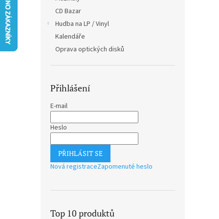
n
CD Bazar
e
Hudba na LP / Vinyl
l
Kalendáře
Oprava optických disků
Přihlášení
E-mail
Heslo
PŘIHLÁSIT SE
Nová registrace
Zapomenuté heslo
Top 10 produktů