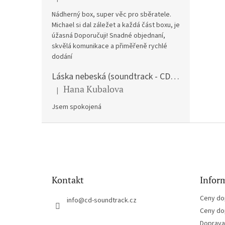
Hodnocení produktu je 5 z 5 hvězdiček.
Nádherný box, super věc pro sběratele.
Michael si dal záležet a každá část boxu, je
úžasná Doporučuji! Snadné objednaní,
skvělá komunikace a přiměřeně rychlé
dodání
Láska nebeská (soundtrack - CD) Love Actually
Hana Kubalova
|
Hodnocení produktu je 5 z 5 hvězdiček.
Jsem spokojená
Z
á
p
a
t
Kontakt
Inform
í
Ceny do
info
@
cd-soundtrack.cz
Ceny do
Doprava 