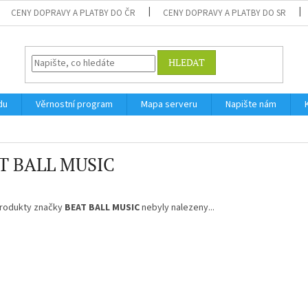
CENY DOPRAVY A PLATBY DO ČR
CENY DOPRAVY A PLATBY DO SR
HLEDAT
du
Věrnostní program
Mapa serveru
Napište nám
T BALL MUSIC
rodukty značky
BEAT BALL MUSIC
nebyly nalezeny...