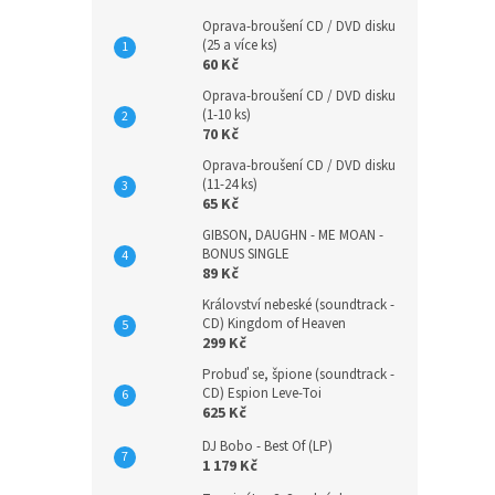
Oprava-broušení CD / DVD disku
(25 a více ks)
60 Kč
Oprava-broušení CD / DVD disku
(1-10 ks)
70 Kč
Oprava-broušení CD / DVD disku
(11-24 ks)
65 Kč
GIBSON, DAUGHN - ME MOAN -
BONUS SINGLE
89 Kč
Království nebeské (soundtrack -
CD) Kingdom of Heaven
299 Kč
Probuď se, špione (soundtrack -
CD) Espion Leve-Toi
625 Kč
DJ Bobo - Best Of (LP)
1 179 Kč