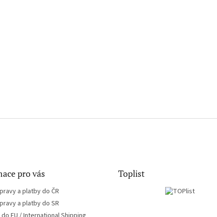
ace pro vás
Toplist
pravy a platby do ČR
pravy a platby do SR
do EU / International Shipping