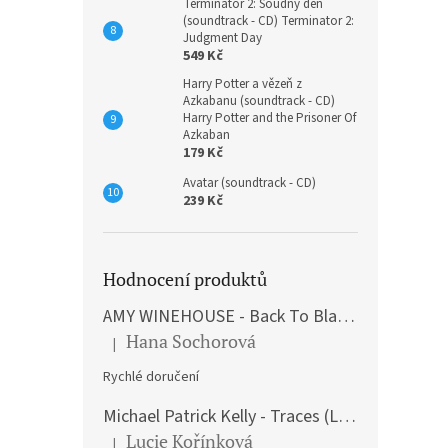
Terminátor 2: Soudný den
(soundtrack - CD) Terminator 2:
Judgment Day
549 Kč
Harry Potter a vězeň z
Azkabanu (soundtrack - CD)
Harry Potter and the Prisoner Of
Azkaban
179 Kč
Avatar (soundtrack - CD)
239 Kč
Hodnocení produktů
AMY WINEHOUSE - Back To Black (LP)
Hana Sochorová
|
Hodnocení produktu je 5 z 5 hvězdiček.
Rychlé doručení
Michael Patrick Kelly - Traces (Limited Edition) (Premium Box-Set) (LP)
Lucie Kořínková
|