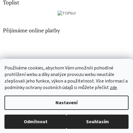
Toplist
Přijímáme online platby
Používáme cookies, abychom Vám umožnili pohodlné
CD-hudba.cz
EN-filmy.cz
prohlížení webu a díky analýze provozu webu neustále
zlepšovali jeho funkce, výkon a použitelnost. Více informací a
podmínky ochrany osobních údajů si můžete přečíst
zde
.
Vytvořil Shoptet
Nastavení
Copyright 2026
CD-Soundtrack.cz
. Všechna práva vyhrazena.
Odmítnout
Souhlasím
Upravit nastavení cookies