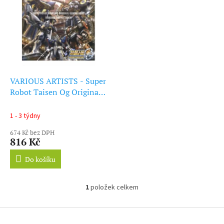
ý
r
p
o
i
d
s
u
p
k
r
t
o
ů
d
VARIOUS ARTISTS - Super
u
Robot Taisen Og Original -
k
Ost (CD)
t
1 - 3 týdny
ů
674 Kč bez DPH
816 Kč
Do košíku
1
položek celkem
O
v
l
Z
á
á