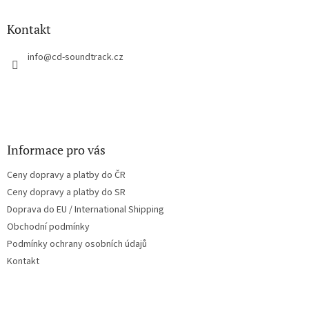
d
p
a
a
Kontakt
c
t
í
í
info
@
cd-soundtrack.cz
p
r
v
k
y
v
ý
Informace pro vás
p
i
Ceny dopravy a platby do ČR
s
u
Ceny dopravy a platby do SR
Doprava do EU / International Shipping
Obchodní podmínky
Podmínky ochrany osobních údajů
Kontakt