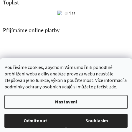
Toplist
Přijímáme online platby
Používáme cookies, abychom Vám umožnili pohodlné
CD-hudba.cz
EN-filmy.cz
prohlížení webu a díky analýze provozu webu neustále
zlepšovali jeho funkce, výkon a použitelnost. Více informací a
podmínky ochrany osobních údajů si můžete přečíst
zde
.
Vytvořil Shoptet
Nastavení
Copyright 2026
CD-Soundtrack.cz
. Všechna práva vyhrazena.
Odmítnout
Souhlasím
Upravit nastavení cookies