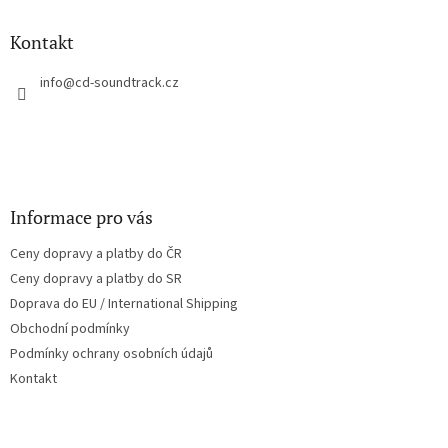
d
p
a
a
Kontakt
c
t
í
í
info
@
cd-soundtrack.cz
p
r
v
k
y
v
ý
Informace pro vás
p
i
Ceny dopravy a platby do ČR
s
u
Ceny dopravy a platby do SR
Doprava do EU / International Shipping
Obchodní podmínky
Podmínky ochrany osobních údajů
Kontakt