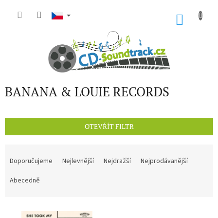
Přejít
na
NÁKU
obsah
KOŠÍK
BANANA & LOUIE RECORDS
OTEVŘÍT FILTR
Ř
a
Doporučujeme
Nejlevnější
Nejdražší
Nejprodávanější
z
e
Abecedně
n
í
V
p