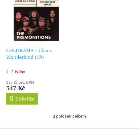
ý
r
p
o
i
d
s
u
p
k
r
t
o
ů
d
COLORAMA - Chaos
u
Wonderland (LP)
k
t
1 - 3 týdny
ů
287 Kč bez DPH
347 Kč
Do košíku
1
položek celkem
O
v
l
Z
á
á