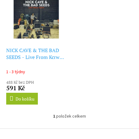
ý
r
p
o
i
d
s
u
p
k
r
t
o
ů
d
NICK CAVE & THE BAD
u
SEEDS - Live From Kcrw
k
(LP)
t
1 - 3 týdny
ů
488 Kč bez DPH
591 Kč
Do košíku
1
položek celkem
O
v
l
Z
á
á