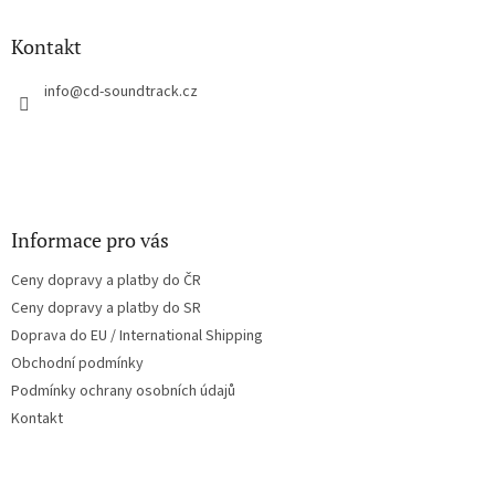
d
p
a
a
Kontakt
c
t
í
í
info
@
cd-soundtrack.cz
p
r
v
k
y
v
ý
Informace pro vás
p
i
Ceny dopravy a platby do ČR
s
u
Ceny dopravy a platby do SR
Doprava do EU / International Shipping
Obchodní podmínky
Podmínky ochrany osobních údajů
Kontakt