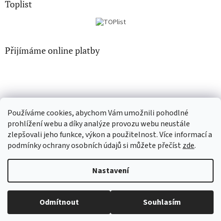
Toplist
Přijímáme online platby
Používáme cookies, abychom Vám umožnili pohodlné
CD-hudba.cz
EN-filmy.cz
prohlížení webu a díky analýze provozu webu neustále
zlepšovali jeho funkce, výkon a použitelnost. Více informací a
podmínky ochrany osobních údajů si můžete přečíst
zde
.
Vytvořil Shoptet
Nastavení
Copyright 2026
CD-Soundtrack.cz
. Všechna práva vyhrazena.
Odmítnout
Souhlasím
Upravit nastavení cookies