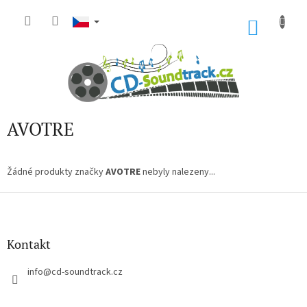
Přejít
na
NÁKU
obsah
KOŠÍK
AVOTRE
Žádné produkty značky
AVOTRE
nebyly nalezeny...
Z
á
p
a
Kontakt
t
í
info
@
cd-soundtrack.cz