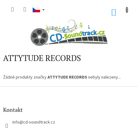
Přejít
na
NÁKU
obsah
KOŠÍK
ATTYTUDE RECORDS
Žádné produkty značky
ATTYTUDE RECORDS
nebyly nalezeny...
Z
á
p
a
Kontakt
t
í
info
@
cd-soundtrack.cz