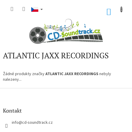
Přejít
na
NÁKU
obsah
KOŠÍK
ATLANTIC JAXX RECORDINGS
Žádné produkty značky
ATLANTIC JAXX RECORDINGS
nebyly
nalezeny...
Z
á
p
a
Kontakt
t
í
info
@
cd-soundtrack.cz