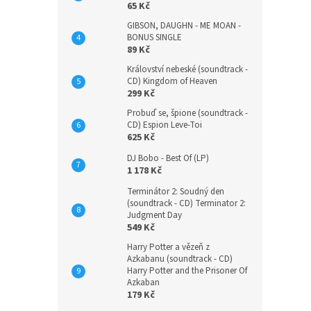
65 Kč
GIBSON, DAUGHN - ME MOAN -
BONUS SINGLE
89 Kč
Království nebeské (soundtrack -
CD) Kingdom of Heaven
299 Kč
Probuď se, špione (soundtrack -
CD) Espion Leve-Toi
625 Kč
DJ Bobo - Best Of (LP)
1 178 Kč
Terminátor 2: Soudný den
(soundtrack - CD) Terminator 2:
Judgment Day
549 Kč
Harry Potter a vězeň z
Azkabanu (soundtrack - CD)
Harry Potter and the Prisoner Of
Azkaban
179 Kč