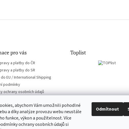
ace pro vás
Toplist
pravy a platby do ČR
pravy a platby do SR
do EU / International Shipping
í podmínky
y ochrany osobních údajů
ookies, abychom Vám umožnili pohodlné
Odmítnout
ebu a díky analýze provozu webu neustále
eho funkce, výkon a použitelnost. Více
CD-hudba.cz
EN-filmy.cz
podmínky ochrany osobních údajů si