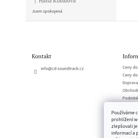
Hana Kubalova
|
Hodnocení produktu je 5 z 5 hvězdiček.
Jsem spokojená
Z
á
p
a
t
Kontakt
Inform
í
Ceny do
info
@
cd-soundtrack.cz
Ceny do
Doprava 
Obchodn
Podmínk
Kontakt
Používáme c
prohlížení w
zlepšovali j
informací a 