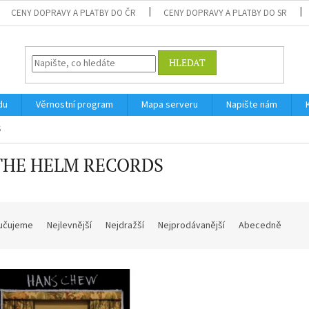
CENY DOPRAVY A PLATBY DO ČR
CENY DOPRAVY A PLATBY DO SR
HLEDAT
du
Věrnostní program
Mapa serveru
Napište nám
S
THE HELM RECORDS
učujeme
Nejlevnější
Nejdražší
Nejprodávanější
Abecedně