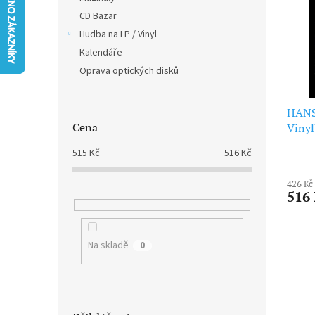
i
r
n
CD Bazar
s
o
e
p
Hudba na LP / Vinyl
d
l
r
u
Kalendáře
o
k
Oprava optických disků
d
t
u
ů
k
HANS
Cena
t
Vinyl
ů
515
Kč
516
Kč
426 Kč
516
Na skladě
0