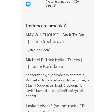
Avatar (soundtrack - CD)
239 Kč
Hodnocení produktů
AMY WINEHOUSE - Back To Black (LP)
Hana Sochorová
|
Hodnocení produktu je 5 z 5 hvězdiček.
Rychlé doručení
Michael Patrick Kelly - Traces (Limited Edition) (Premium Box-Set) (LP)
Lucie Kořínková
|
Hodnocení produktu je 5 z 5 hvězdiček.
Nádherný box, super věc pro sběratele.
Michael si dal záležet a každá část boxu, je
úžasná Doporučuji! Snadné objednaní,
skvělá komunikace a přiměřeně rychlé
dodání
Láska nebeská (soundtrack - CD) Love Actually