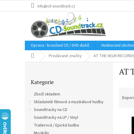
Přejít
info@cd-soundtrack.cz
na
obsah
Oprava - broušení CD / DVD disků
Hodnocení obcho
Domů
Prodávané značky
AT THE HELM RECORD
P
AT 
o
Přeskočit
s
Kategorie
kategorie
t
Ř
r
Zboží skladem
a
a
Dopor
Skladatelé filmové a muzikálové hudby
z
n
e
Soundtracky na CD
n
V
n
í
Soundtracky na LP / Vinyl
ý
í
p
Trailerová / Epická hudba
p
p
a
Muzikály