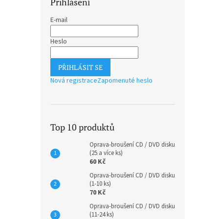
Přihlášení
E-mail
Heslo
PŘIHLÁSIT SE
Nová registrace
Zapomenuté heslo
Top 10 produktů
Oprava-broušení CD / DVD disku
(25 a více ks)
60 Kč
Oprava-broušení CD / DVD disku
(1-10 ks)
70 Kč
Oprava-broušení CD / DVD disku
(11-24 ks)