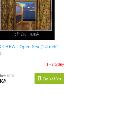
 CHEW - Open Sea (12Inch"
)
1 - 3 týdny
 bez DPH
Do košíku
 Kč
O
v
l
á
d
a
c